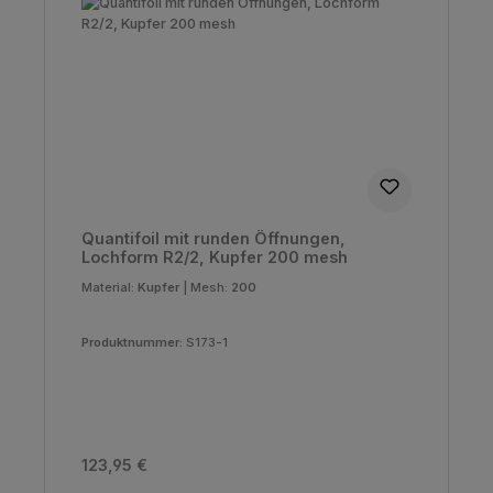
Quantifoil mit runden Öffnungen,
Lochform R2/2, Kupfer 200 mesh
Material:
Kupfer
|
Mesh:
200
Produktnummer:
S173-1
Regulärer Preis:
123,95 €