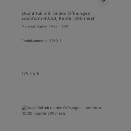
Quantifoil mit runden Öffnungen,
Lochform R0.6/1, Kupfer 200 mesh
Material:
Kupfer
|
Mesh:
200
Produktnummer:
S180-1
Regulärer Preis:
179,45 €