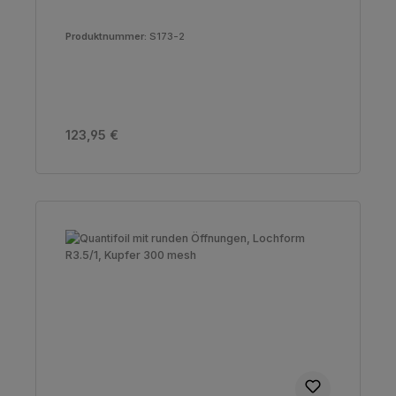
Produktnummer:
S173-2
Regulärer Preis:
123,95 €