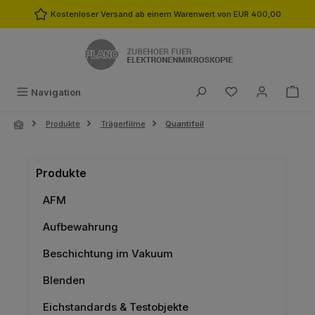
Zum Hauptinhalt springen
Kostenloser Versand ab einem Warenwert von EUR 400,00
Du hast 0 Produk
Navigation
Produkte
Trägerfilme
Quantifoil
Produkte
AFM
Aufbewahrung
Beschichtung im Vakuum
Blenden
Eichstandards & Testobjekte