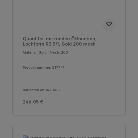
Quantifoil mit runden Öffnungen,
Lochform R3.5/1, Gold 200 mesh
Material:
Gold
|
Mesh:
200
Produktnummer:
S177-7
Varianten ab
142,45 €
Regulärer Preis:
246,05 €