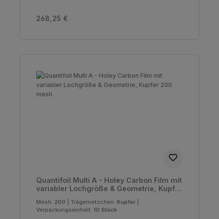
Regulärer Preis:
268,25 €
Quantifoil Multi A - Holey Carbon Film mit
variabler Lochgröße & Geometrie, Kupfer
200 mesh
Mesh:
200
|
Trägernetzchen:
Kupfer
|
Verpackungseinheit:
10 Stück