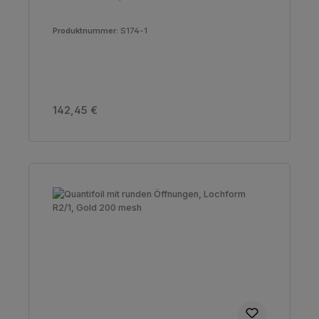
Produktnummer:
S174-1
Regulärer Preis:
142,45 €