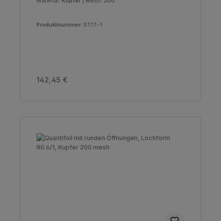
Material:
Kupfer
|
Mesh:
200
Produktnummer:
S177-1
Regulärer Preis:
142,45 €