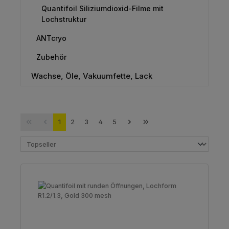
Quantifoil Siliziumdioxid-Filme mit
Lochstruktur
ANTcryo
Zubehör
Wachse, Öle, Vakuumfette, Lack
Seite
Seite
Seite
Seite
Seite
1
2
3
4
5