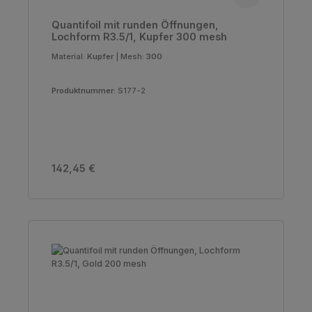
Quantifoil mit runden Öffnungen,
Lochform R3.5/1, Kupfer 300 mesh
Material:
Kupfer
|
Mesh:
300
Produktnummer:
S177-2
Regulärer Preis:
142,45 €