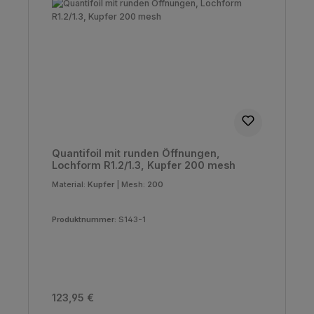
Quantifoil mit runden Öffnungen,
Lochform R1.2/1.3, Kupfer 200 mesh
Material:
Kupfer
|
Mesh:
200
Produktnummer:
S143-1
Regulärer Preis:
123,95 €