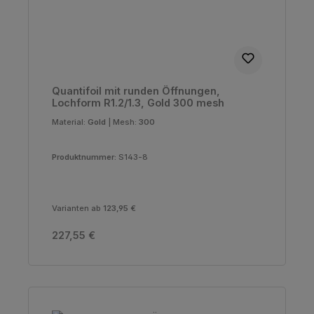
Quantifoil mit runden Öffnungen,
Lochform R1.2/1.3, Gold 300 mesh
Material:
Gold
|
Mesh:
300
Produktnummer:
S143-8
Varianten ab
123,95 €
Regulärer Preis:
227,55 €