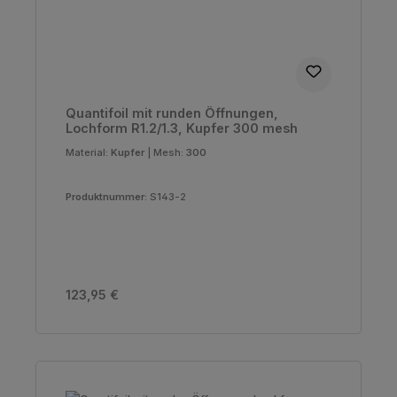
Quantifoil mit runden Öffnungen,
Lochform R1.2/1.3, Kupfer 300 mesh
Material:
Kupfer
|
Mesh:
300
Produktnummer:
S143-2
Regulärer Preis:
123,95 €