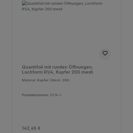
Quantifoil mit runden Öffnungen,
Lochform R1/4, Kupfer 200 mesh
Material:
Kupfer
|
Mesh:
200
Produktnummer:
S176-1
Regulärer Preis:
142,45 €