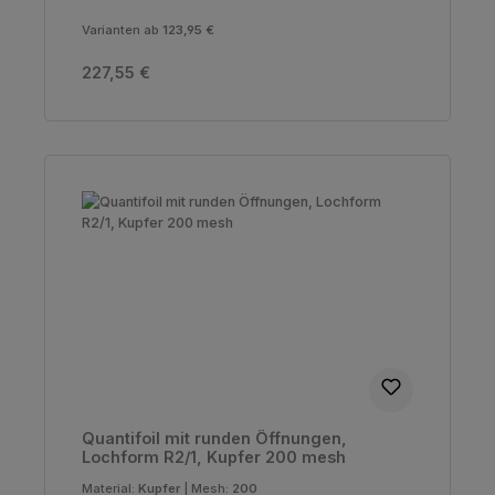
Varianten ab
123,95 €
Regulärer Preis:
227,55 €
Quantifoil mit runden Öffnungen,
Lochform R2/1, Kupfer 200 mesh
Material:
Kupfer
|
Mesh:
200