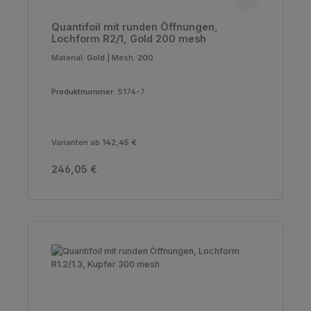
Quantifoil mit runden Öffnungen,
Lochform R2/1, Gold 200 mesh
Material:
Gold
|
Mesh:
200
Produktnummer:
S174-7
Varianten ab
142,45 €
Regulärer Preis:
246,05 €