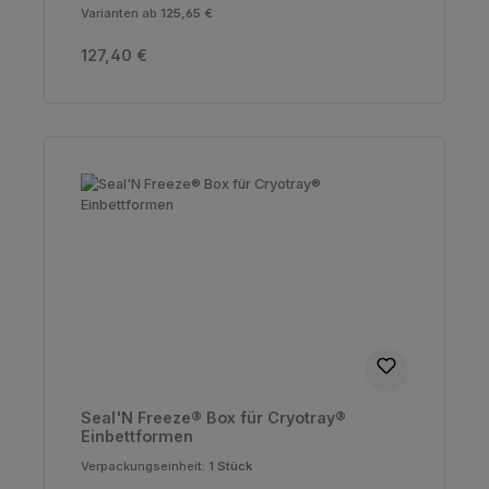
Varianten ab
125,65 €
Regulärer Preis:
127,40 €
Seal'N Freeze® Box für Cryotray®
Einbettformen
Verpackungseinheit:
1 Stück