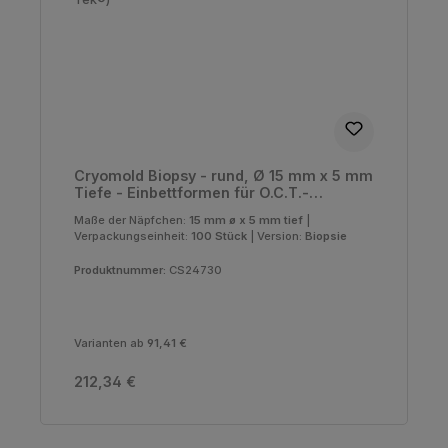
Cryomold Biopsy - rund, Ø 15 mm x 5 mm
Tiefe - Einbettformen für O.C.T.-
Compound (Tissue-Tek®)
Maße der Näpfchen:
15 mm ø x 5 mm tief
|
Verpackungseinheit:
100 Stück
|
Version:
Biopsie
Produktnummer:
CS24730
Varianten ab
91,41 €
Regulärer Preis:
212,34 €