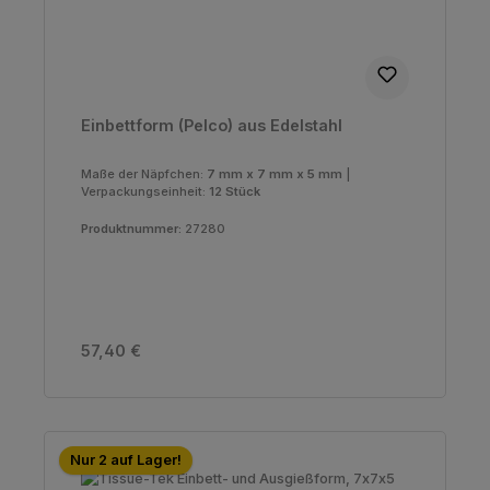
Einbettform (Pelco) aus Edelstahl
Maße der Näpfchen:
7 mm x 7 mm x 5 mm
|
Verpackungseinheit:
12 Stück
Produktnummer:
27280
Regulärer Preis:
57,40 €
Nur 2 auf Lager!