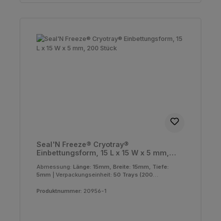
Seal'N Freeze® Cryotray®
Einbettungsform, 15 L x 15 W x 5 mm,
200 Stück
Abmessung:
Länge: 15mm, Breite: 15mm, Tiefe:
5mm
|
Verpackungseinheit:
50 Trays (200
Molds)
Produktnummer:
20956-1