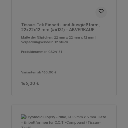
Tissue-Tek Einbett- und Ausgießform,
22x22x12 mm (#4131) - ABVERKAUF
Maße der Näpfchen:
22 mm x 22 mm x 12 mm
|
Verpackungseinheit:
12 Stück
Produktnummer:
CS24131
Varianten ab
160,00 €
Regulärer Preis:
166,00 €