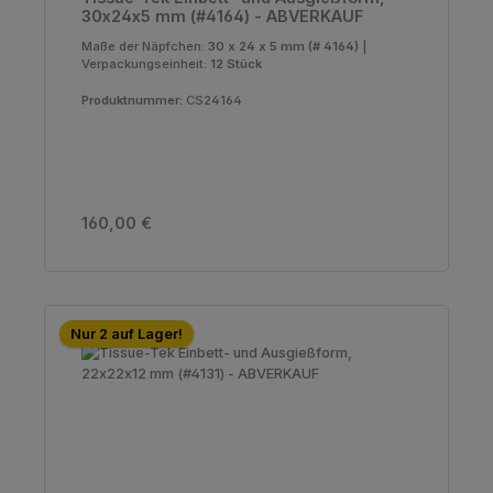
30x24x5 mm (#4164) - ABVERKAUF
Maße der Näpfchen:
30 x 24 x 5 mm (# 4164)
|
Verpackungseinheit:
12 Stück
Produktnummer:
CS24164
Regulärer Preis:
160,00 €
Nur 2 auf Lager!