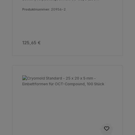
Molds)
Produktnummer:
20956-2
Regulärer Preis:
125,65 €