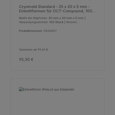
Cryomold Standard - 25 x 20 x 5 mm -
Einbettformen für OCT-Compound, 100
Stück
Maße der Näpfchen:
25 mm x 20 mm x 5 mm
|
Verpackungseinheit:
100 Stück
|
Version:
Standard
Produktnummer:
CS24557
Varianten ab
91,41 €
Regulärer Preis:
93,30 €