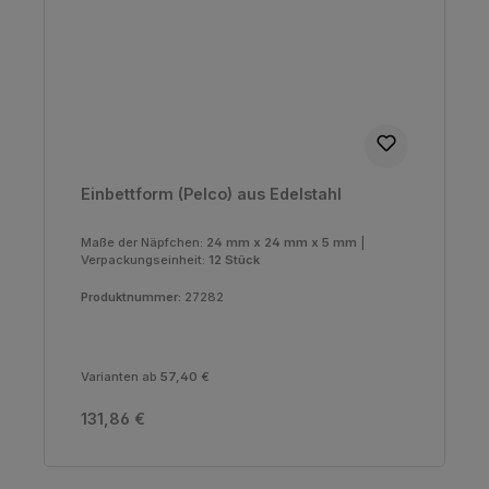
Einbettform (Pelco) aus Edelstahl
Maße der Näpfchen:
24 mm x 24 mm x 5 mm
|
Verpackungseinheit:
12 Stück
Produktnummer:
27282
Varianten ab
57,40 €
Regulärer Preis:
131,86 €