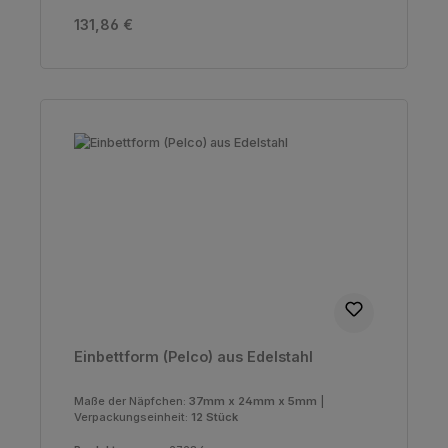
Regulärer Preis:
131,86 €
Einbettform (Pelco) aus Edelstahl
Maße der Näpfchen:
37mm x 24mm x 5mm
|
Verpackungseinheit:
12 Stück