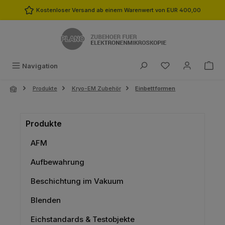
Zum Hauptinhalt springen
Kostenloser Versand ab einem Warenwert von EUR 400,00
Du hast 0 Produk
Navigation
Produkte
Kryo-EM Zubehör
Einbettformen
Produkte
AFM
Aufbewahrung
Beschichtung im Vakuum
Blenden
Eichstandards & Testobjekte