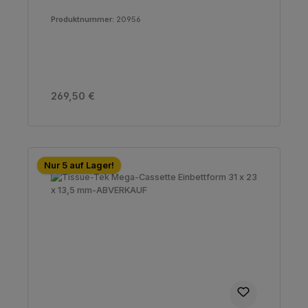
Produktnummer:
20956
Regulärer Preis:
269,50 €
Nur 5 auf Lager!