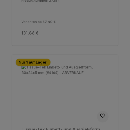
Produktnummer:
27284
Varianten ab
57,40 €
Regulärer Preis:
131,86 €
Nur 1 auf Lager!
Tissue-Tek Einbett- und Ausgießform,