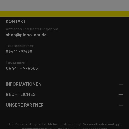
KONTAKT
Anfragen und Bestellungen via
shop@plano-em.de
Telefonnummer:
06441 - 97650
Faxnummer:
06441 - 976565
INFORMATIONEN
RECHTLICHES
UNSERE PARTNER
Alle Preise exkl. gesetzl. Mehrwertsteuer zzgl.
Versandkosten
und ggf.
Nachnahmegebühren, wenn nicht anders angegeben.