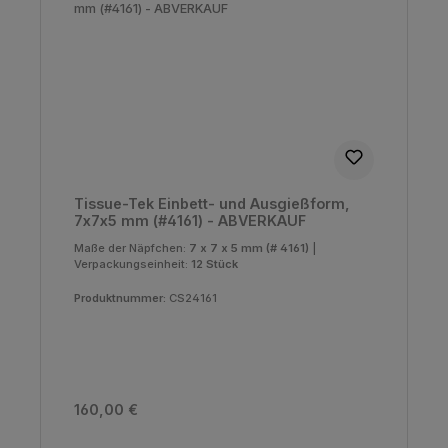
Tissue-Tek Einbett- und Ausgießform,
7x7x5 mm (#4161) - ABVERKAUF
Maße der Näpfchen:
7 x 7 x 5 mm (# 4161)
|
Verpackungseinheit:
12 Stück
Produktnummer:
CS24161
Regulärer Preis:
160,00 €