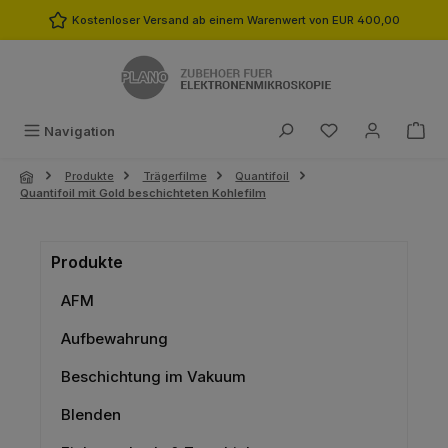
Zum Hauptinhalt springen
Kostenloser Versand ab einem Warenwert von EUR 400,00
Du hast 0 Produk
Navigation
Produkte
Trägerfilme
Quantifoil
Quantifoil mit Gold beschichteten Kohlefilm
Produkte
AFM
Aufbewahrung
Beschichtung im Vakuum
Blenden