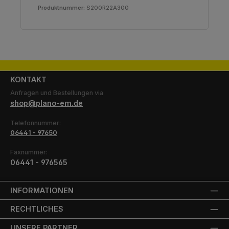
Produktnummer:
S200R22A300
KONTAKT
Anfragen und Bestellungen via
shop@plano-em.de
Telefonnummer:
06441 - 97650
Faxnummer:
06441 - 976565
INFORMATIONEN
RECHTLICHES
UNSERE PARTNER