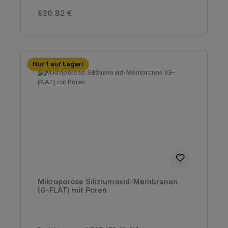
Regulärer Preis:
820,82 €
Nur 1 auf Lager!
Mikroporöse Siliziumoxid-Membranen
(G-FLAT) mit Poren