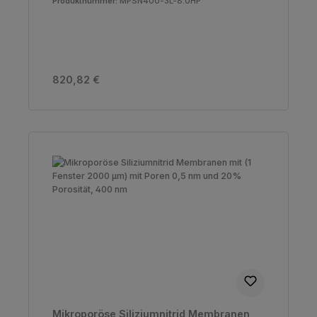
Produktnummer:
MPSN400-3L-8.0HP
Regulärer Preis:
820,82 €
Mikroporöse Siliziumnitrid Membranen