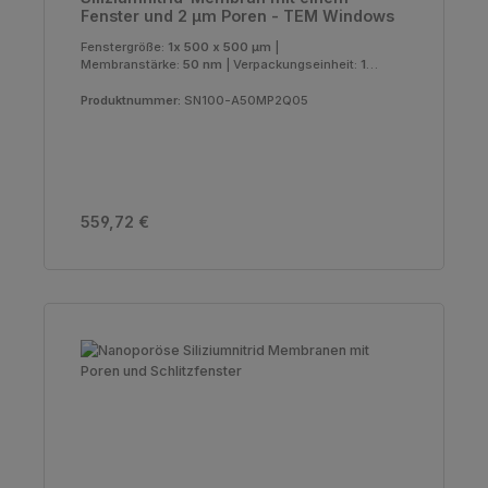
Fenster und 2 µm Poren - TEM Windows
Fenstergröße:
1x 500 x 500 µm
|
Membranstärke:
50 nm
|
Verpackungseinheit:
10
Stück
Produktnummer:
SN100-A50MP2Q05
Regulärer Preis:
559,72 €