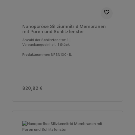
Nanoporöse Siliziumnitrid Membranen
mit Poren und Schlitzfenster
Anzahl der Schlitzfenster:
1
|
Verpackungseinheit:
1 Stück
Produktnummer:
NPSN100-1L
Regulärer Preis:
820,82 €