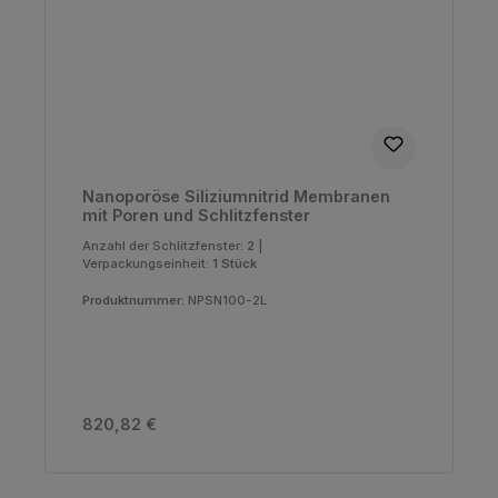
Nanoporöse Siliziumnitrid Membranen
mit Poren und Schlitzfenster
Anzahl der Schlitzfenster:
2
|
Verpackungseinheit:
1 Stück
Produktnummer:
NPSN100-2L
Regulärer Preis:
820,82 €