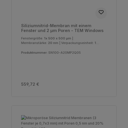
Siliziumnitrid-Membran mit einem
Fenster und 2 µm Poren - TEM Windows
Fenstergröße:
1x 500 x 500 µm
|
Membranstärke:
20 nm
|
Verpackungseinheit:
10
Stück
Produktnummer:
SN100-A20MP2Q05
Regulärer Preis:
559,72 €