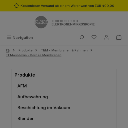
Zum Hauptinhalt springen
Kostenloser Versand ab einem Warenwert von EUR 400,00
Du hast 0 Produk
Navigation
Produkte
TEM - Membranen & Rahmen
TEMwindows - Poröse Membranen
Produkte
AFM
Aufbewahrung
Beschichtung im Vakuum
Blenden