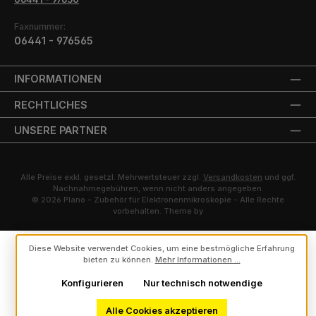
Faxnummer:
06441 - 976565
INFORMATIONEN
RECHTLICHES
UNSERE PARTNER
Alle Preise exkl. gesetzl. Mehrwertsteuer zzgl.
Versandkosten
und ggf.
Nachnahmegebühren, wenn nicht anders angegeben.
© 2026 Plano - Zubehör für Elektronenmikroskopie - Alle Rechte
vorbehalten. Theme by
Diese Website verwendet Cookies, um eine bestmögliche Erfahrung
bieten zu können.
Mehr Informationen ...
Konfigurieren
Nur technisch notwendige
Alle Cookies akzeptieren