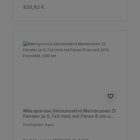
Regulärer Preis:
820,82 €
Mikroporöse Siliziumnitrid Membranen (3
Fenster je 0,7x3 mm) mit Poren 8 nm und
20% Porosität, 400 nm
Porengröße:
8 µm