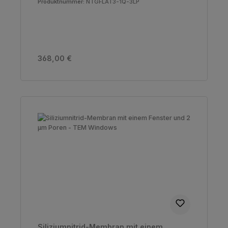
Produktnummer:
NTGFLAT3-1Q-3LP
Regulärer Preis:
368,00 €
Siliziumnitrid-Membran mit einem