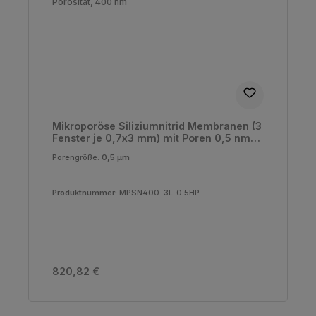
Mikroporöse Siliziumnitrid Membranen (3
Fenster je 0,7x3 mm) mit Poren 0,5 nm
und 20% Porosität, 400 nm
Porengröße:
0,5 µm
Produktnummer:
MPSN400-3L-0.5HP
Regulärer Preis:
820,82 €