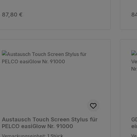
Regulärer Preis:
Re
87,80 €
8
Austausch Touch Screen Stylus für
G
PELCO easiGlow Nr. 91000
ei
PE
Verpackungseinheit:
1 Stück
Ve