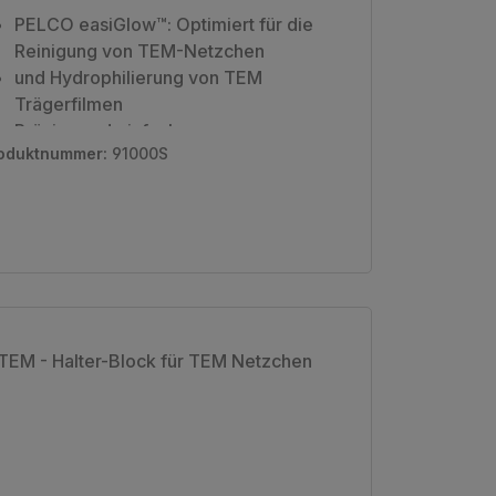
PELCO easiGlow™: Optimiert für die
Reinigung von TEM-Netzchen
und
Hydrophilierung von TEM
Trägerfilmen
Präzise und einfache
oduktnummer:
91000S
Vakuumeinstellung / Kurze Taktzeiten
/ Konsistente Ergebnisse
Automatischer, programmierbarer
sowie manueller Modus