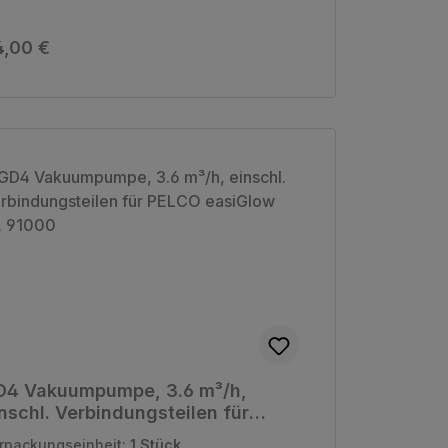
gulärer Preis:
4,00 €
D4 Vakuumpumpe, 3.6 m³/h,
nschl. Verbindungsteilen für
LCO easiGlow Nr. 91000
rpackungseinheit:
1 Stück