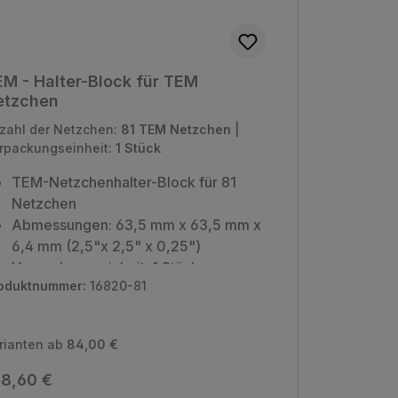
M - Halter-Block für TEM
etzchen
zahl der Netzchen:
81 TEM Netzchen
|
rpackungseinheit:
1 Stück
TEM-Netzchenhalter-Block für 81
Netzchen
Abmessungen: 63,5 mm x 63,5 mm x
6,4 mm (2,5"x 2,5" x 0,25")
Verpackungseinheit: 1 Stück
oduktnummer:
16820-81
rianten ab
84,00 €
gulärer Preis:
8,60 €