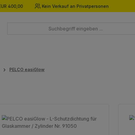
EUR 400,00
Kein Verkauf an Privatpersonen
PELCO easiGlow