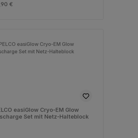
gulärer Preis:
,90 €
ELCO easiGlow Cryo-EM Glow
scharge Set mit Netz-Halteblock