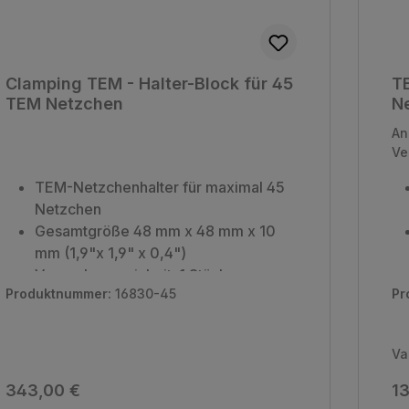
Clamping TEM - Halter-Block für 45
TE
TEM Netzchen
N
An
Ve
TEM-Netzchenhalter für maximal 45
Netzchen
Gesamtgröße 48 mm x 48 mm x 10
mm (1,9"x 1,9" x 0,4")
Verpackungseinheit: 1 Stück
Produktnummer:
16830-45
Pr
Va
Regulärer Preis:
Re
343,00 €
13