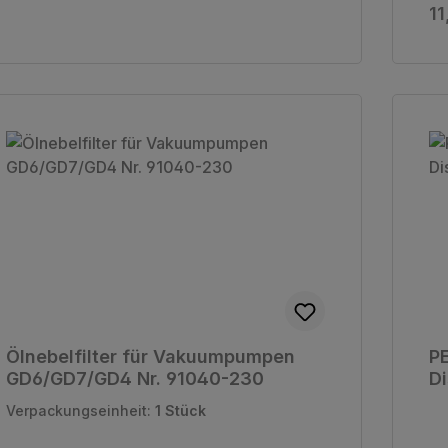
Re
11
Ölnebelfilter für Vakuumpumpen
P
GD6/GD7/GD4 Nr. 91040-230
Di
Verpackungseinheit:
1 Stück