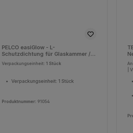
PELCO easiGlow - L-
TE
Schutzdichtung für Glaskammer /
N
Zylinder Nr. 91050
Verpackungseinheit:
1 Stück
An
|
V
Verpackungseinheit: 1 Stück
Produktnummer:
91054
Pr