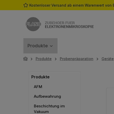
Kostenloser Versand ab einem Warenwert von 
m Hauptinhalt springen
Zur Suche springen
Zur Hauptnavigation springen
Produkte
Produkte
Probenpräparation
Geräte
Produkte
AFM
Aufbewahrung
Beschichtung im
Vakuum