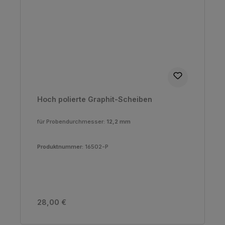
Hoch polierte Graphit-Scheiben
für Probendurchmesser:
12,2 mm
Produktnummer:
16502-P
Regulärer Preis:
28,00 €