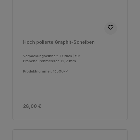
Hoch polierte Graphit-Scheiben
Verpackungseinheit:
1 Stück
|
für
Probendurchmesser:
12,7 mm
Produktnummer:
16500-P
Regulärer Preis:
28,00 €