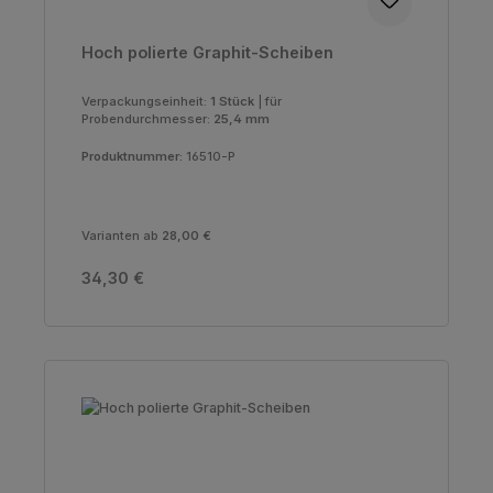
Hoch polierte Graphit-Scheiben
Verpackungseinheit:
1 Stück
|
für
Probendurchmesser:
25,4 mm
Produktnummer:
16510-P
Varianten ab
28,00 €
Regulärer Preis:
34,30 €