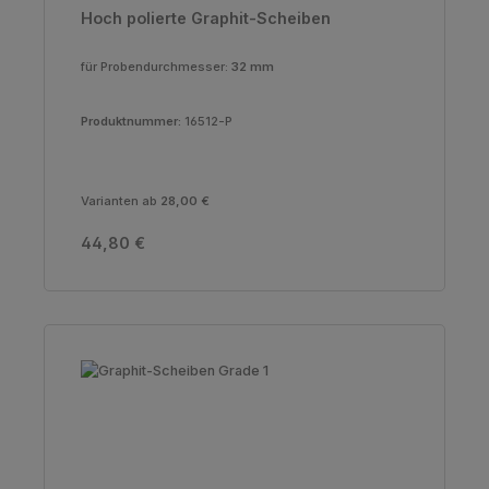
Hoch polierte Graphit-Scheiben
für Probendurchmesser:
32 mm
Produktnummer:
16512-P
Varianten ab
28,00 €
Regulärer Preis:
44,80 €