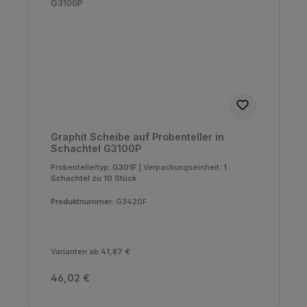
Graphit Scheibe auf Probenteller in
Schachtel G3100P
Probentellertyp:
G301F
|
Verpackungseinheit:
1
Schachtel zu 10 Stück
Produktnummer:
G3420F
Varianten ab
41,87 €
Regulärer Preis:
46,02 €