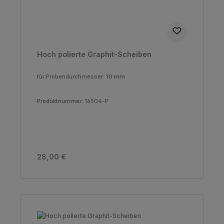
Hoch polierte Graphit-Scheiben
für Probendurchmesser:
10 mm
Produktnummer:
16504-P
Regulärer Preis:
28,00 €