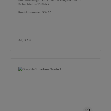
Probentellertyp:
G301
|
Verpackungseinheit:
1
Schachtel zu 10 Stück
Produktnummer:
G3420
Regulärer Preis:
41,87 €