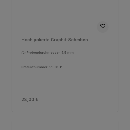
Hoch polierte Graphit-Scheiben
für Probendurchmesser:
9,5 mm
Produktnummer:
16501-P
Regulärer Preis:
28,00 €