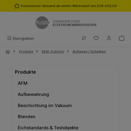
Zum Hauptinhalt springen
Kostenloser Versand ab einem Warenwert von EUR 400,00
Du hast 0 Produk
Navigation
Produkte
REM-Zubehör
Auflagen / Scheiben
Produkte
AFM
Aufbewahrung
Beschichtung im Vakuum
Blenden
Eichstandards & Testobjekte