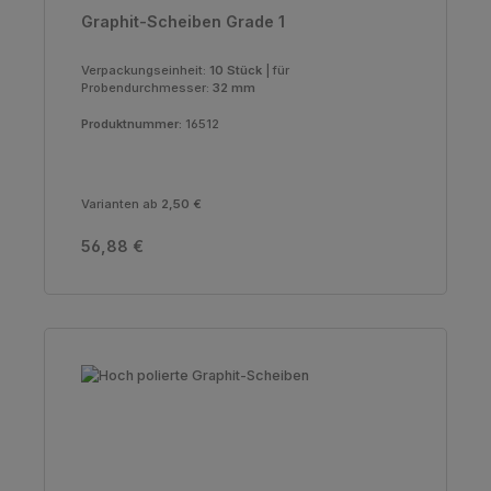
Graphit-Scheiben Grade 1
Verpackungseinheit:
10 Stück
|
für
Probendurchmesser:
32 mm
Produktnummer:
16512
Varianten ab
2,50 €
Regulärer Preis:
56,88 €