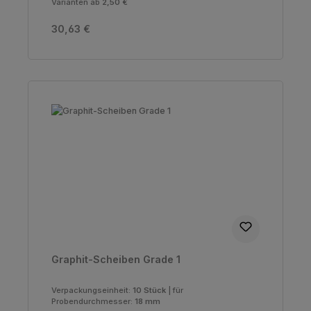
Varianten ab
2,50 €
Regulärer Preis:
30,63 €
Graphit-Scheiben Grade 1
Verpackungseinheit:
10 Stück
|
für
Probendurchmesser:
18 mm