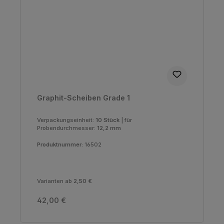
Graphit-Scheiben Grade 1
Verpackungseinheit:
10 Stück
|
für
Probendurchmesser:
12,2 mm
Produktnummer:
16502
Varianten ab
2,50 €
Regulärer Preis:
42,00 €