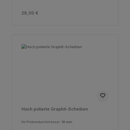
Regulärer Preis:
28,00 €
Hoch polierte Graphit-Scheiben
für Probendurchmesser:
18 mm