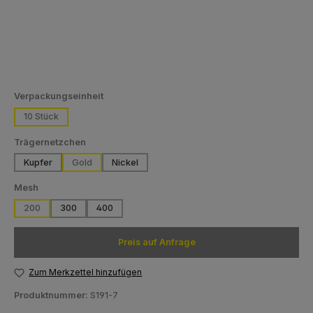
auswählen
Verpackungseinheit
10 Stück
auswählen
Trägernetzchen
Kupfer
Gold
Nickel
auswählen
Mesh
200
300
400
Preis auf Anfrage
Zum Merkzettel hinzufügen
Produktnummer:
S191-7