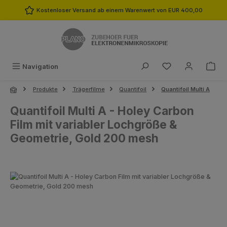
Zum Hauptinhalt springen
Kostenloser Versand ab einem Warenwert von EUR 400,00
Du hast 0 Produk
Navigation
Produkte
Trägerfilme
Quantifoil
Quantifoil Multi A
Quantifoil Multi A - Holey Carbon
Film mit variabler Lochgröße &
Geometrie, Gold 200 mesh
Bildergalerie überspringen