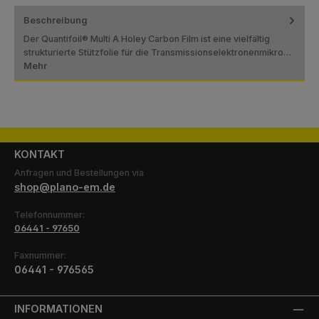
Beschreibung
Der Quantifoil® Multi A Holey Carbon Film ist eine vielfältig
strukturierte Stützfolie für die Transmissionselektronenmikro…
Mehr
KONTAKT
Anfragen und Bestellungen via
shop@plano-em.de
Telefonnummer:
06441 - 97650
Faxnummer:
06441 - 976565
INFORMATIONEN