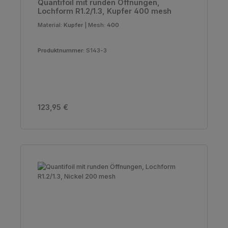
Quantifoil mit runden Öffnungen,
Lochform R1.2/1.3, Kupfer 400 mesh
Material:
Kupfer
|
Mesh:
400
Produktnummer:
S143-3
Regulärer Preis:
123,95 €