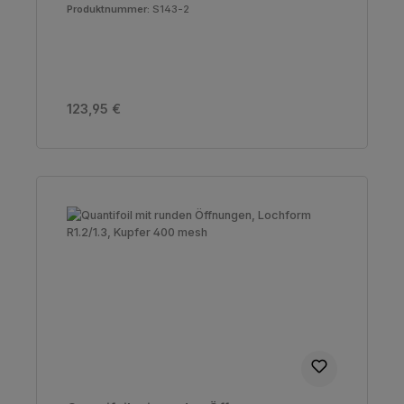
Produktnummer:
S143-2
Regulärer Preis:
123,95 €