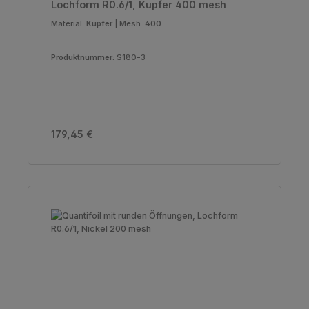
Lochform R0.6/1, Kupfer 400 mesh
Material:
Kupfer
|
Mesh:
400
Produktnummer:
S180-3
Regulärer Preis:
179,45 €