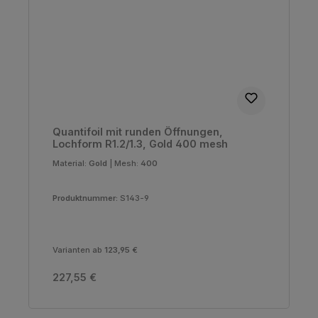
Quantifoil mit runden Öffnungen,
Lochform R1.2/1.3, Gold 400 mesh
Material:
Gold
|
Mesh:
400
Produktnummer:
S143-9
Varianten ab
123,95 €
Regulärer Preis:
227,55 €