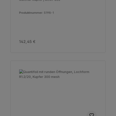
Produktnummer:
S198-1
Regulärer Preis:
142,45 €