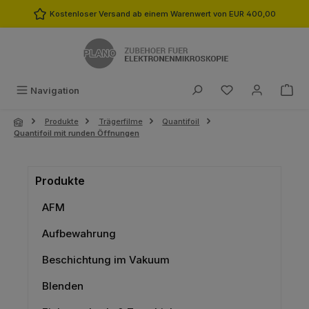
Zum Hauptinhalt springen
Kostenloser Versand ab einem Warenwert von EUR 400,00
Du hast 0 Produk
Navigation
Produkte
Trägerfilme
Quantifoil
Quantifoil mit runden Öffnungen
Produkte
AFM
Aufbewahrung
Beschichtung im Vakuum
Blenden