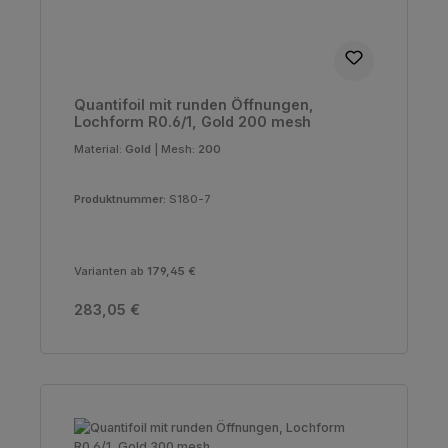
Quantifoil mit runden Öffnungen,
Lochform R0.6/1, Gold 200 mesh
Material:
Gold
|
Mesh:
200
Produktnummer:
S180-7
Varianten ab
179,45 €
Regulärer Preis:
283,05 €