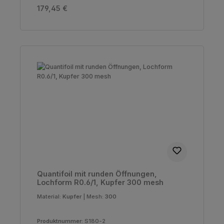
Regulärer Preis:
179,45 €
Quantifoil mit runden Öffnungen,
Lochform R0.6/1, Kupfer 300 mesh
Material:
Kupfer
|
Mesh:
300
Produktnummer:
S180-2