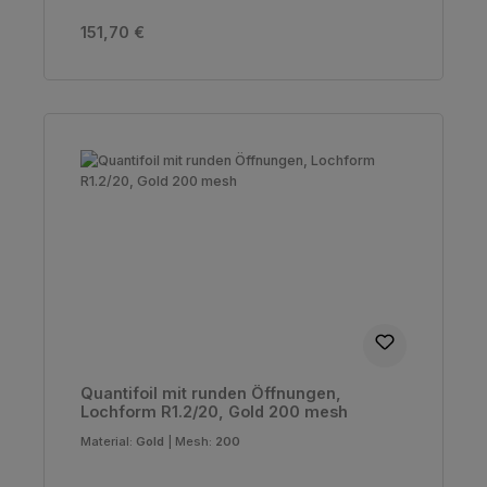
Regulärer Preis:
151,70 €
Quantifoil mit runden Öffnungen,
Lochform R1.2/20, Gold 200 mesh
Material:
Gold
|
Mesh:
200