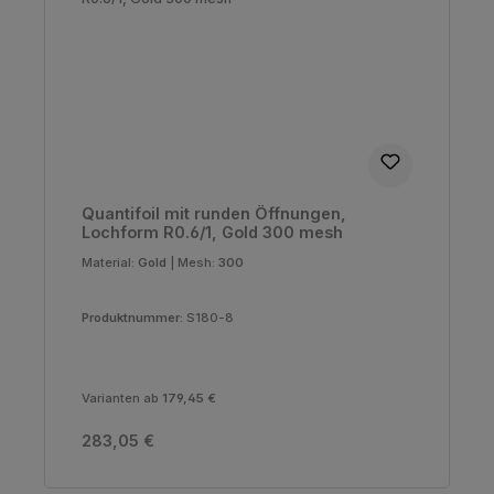
Quantifoil mit runden Öffnungen,
Lochform R0.6/1, Gold 300 mesh
Material:
Gold
|
Mesh:
300
Produktnummer:
S180-8
Varianten ab
179,45 €
Regulärer Preis:
283,05 €