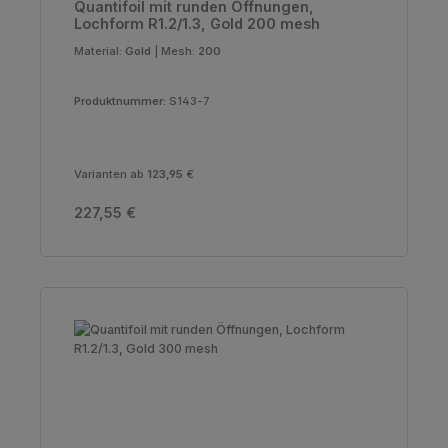
Quantifoil mit runden Öffnungen,
Lochform R1.2/1.3, Gold 200 mesh
Material:
Gold
|
Mesh:
200
Produktnummer:
S143-7
Varianten ab
123,95 €
Regulärer Preis:
227,55 €