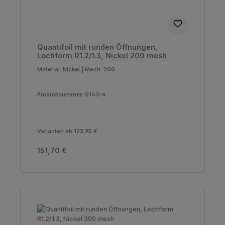
Quantifoil mit runden Öffnungen,
Lochform R1.2/1.3, Nickel 200 mesh
Material:
Nickel
|
Mesh:
200
Produktnummer:
S143-4
Varianten ab
123,95 €
Regulärer Preis:
151,70 €