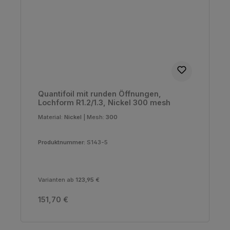
Quantifoil mit runden Öffnungen,
Lochform R1.2/1.3, Nickel 300 mesh
Material:
Nickel
|
Mesh:
300
Produktnummer:
S143-5
Varianten ab
123,95 €
Regulärer Preis:
151,70 €