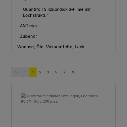
Quantifoil Siliziumdioxid-Filme mit
Lochstruktur
ANTcryo
Zubehör
Wachse, Öle, Vakuumfette, Lack
Seite
Seite
Seite
Seite
1
2
3
4