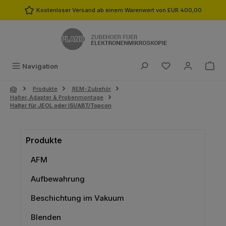
Zum Hauptinhalt springen
Kostenloser Versand ab einem Warenwert von EUR 400,00
Du hast 0 Produk
Navigation
Produkte
REM-Zubehör
Halter, Adapter & Probenmontage
Halter für JEOL oder ISI/ABT/Topcon
Produkte
AFM
Aufbewahrung
Beschichtung im Vakuum
Blenden