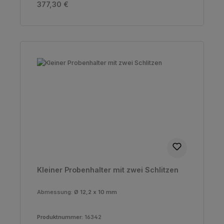
Regulärer Preis:
377,30 €
Kleiner Probenhalter mit zwei Schlitzen
Abmessung:
Ø 12,2 x 10 mm
Produktnummer:
16342