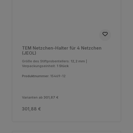
TEM Netzchen-Halter für 4 Netzchen
(JEOL)
Größe des Stiftprobentellers:
12,2 mm
|
Verpackungseinheit:
1 Stück
Produktnummer:
15469-12
Varianten ab
301,87 €
Regulärer Preis:
301,88 €