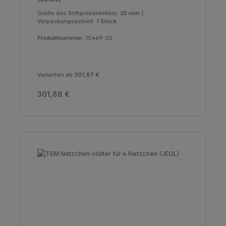
Größe des Stiftprobentellers:
25 mm
|
Verpackungseinheit:
1 Stück
Produktnummer:
15469-25
Varianten ab
301,87 €
Regulärer Preis:
301,88 €