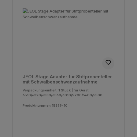
JEOL Stage Adapter für Stiftprobenteller
mit Schwalbenschwanzaufnahme
Verpackungseinheit:
1 Stück
|
für Gerät:
6510/6390/6380/6360/6010/5700/5600/5500/5
410/5400/5300/T330/T220/T300/T200/TT100/
T20
Produktnummer:
15399-10