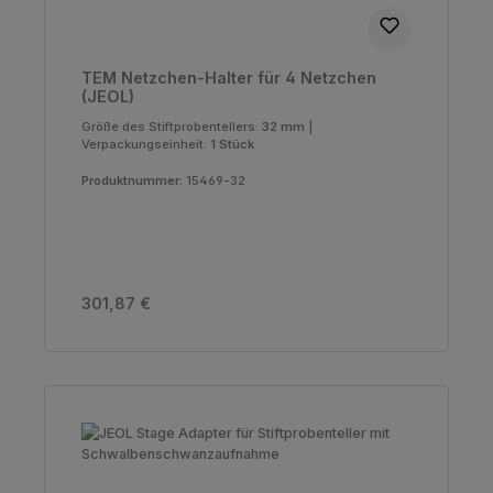
TEM Netzchen-Halter für 4 Netzchen
(JEOL)
Größe des Stiftprobentellers:
32 mm
|
Verpackungseinheit:
1 Stück
Produktnummer:
15469-32
Regulärer Preis:
301,87 €