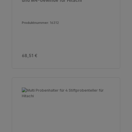
und M4-Gewinde für Hitachi
Produktnummer:
16312
Regulärer Preis:
68,51 €