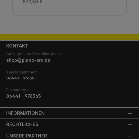
Regulärer Preis:
577,50 €
KONTAKT
Anfragen und Bestellungen via
shop@plano-em.de
Telefonnummer:
06441 - 97650
Faxnummer:
06441 - 976565
INFORMATIONEN
RECHTLICHES
UNSERE PARTNER