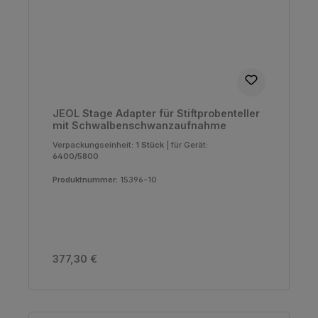
JEOL Stage Adapter für Stiftprobenteller
mit Schwalbenschwanzaufnahme
Verpackungseinheit:
1 Stück
|
für Gerät:
6400/5800
Produktnummer:
15396-10
Regulärer Preis:
377,30 €