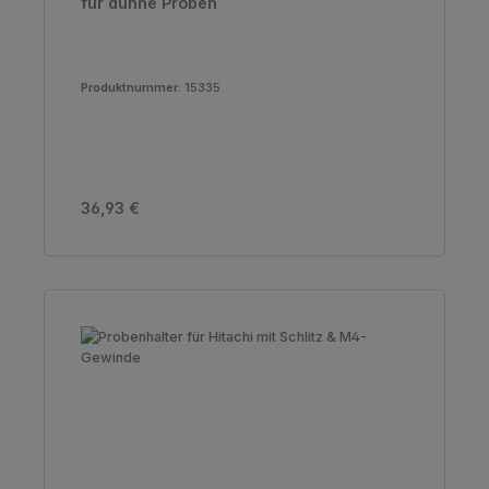
für dünne Proben
Produktnummer:
15335
Regulärer Preis:
36,93 €