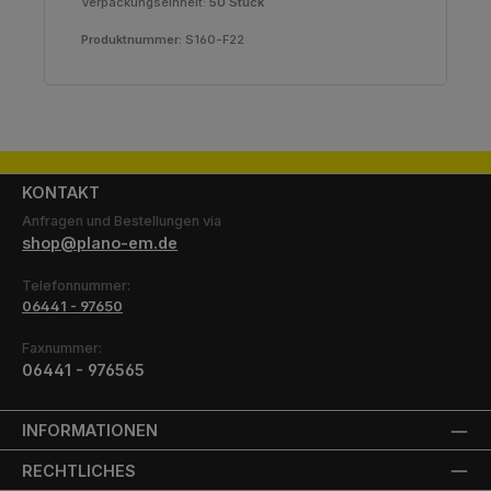
Verpackungseinheit:
50 Stück
Produktnummer:
S160-F22
KONTAKT
Anfragen und Bestellungen via
shop@plano-em.de
Telefonnummer:
06441 - 97650
Faxnummer:
06441 - 976565
INFORMATIONEN
RECHTLICHES