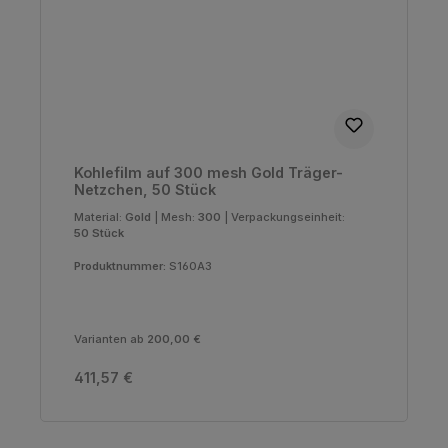
Kohlefilm auf 300 mesh Gold Träger-
Netzchen, 50 Stück
Material:
Gold
|
Mesh:
300
|
Verpackungseinheit:
50 Stück
Produktnummer:
S160A3
Varianten ab
200,00 €
Regulärer Preis:
411,57 €