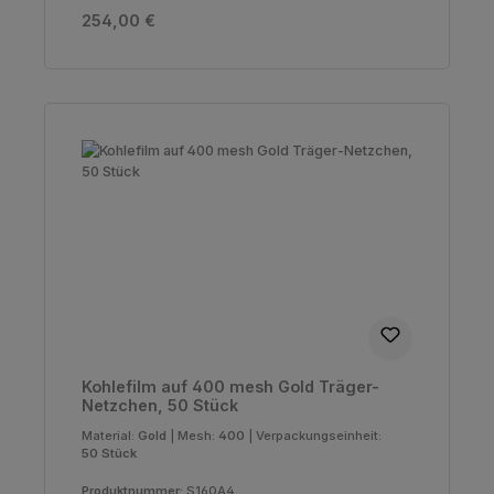
Regulärer Preis:
254,00 €
Kohlefilm auf 400 mesh Gold Träger-
Netzchen, 50 Stück
Material:
Gold
|
Mesh:
400
|
Verpackungseinheit:
50 Stück
Produktnummer:
S160A4