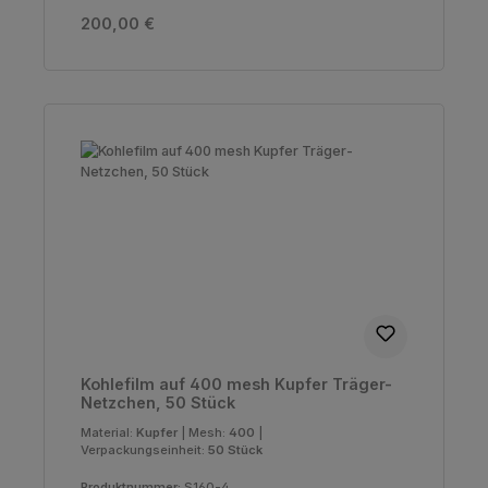
Regulärer Preis:
200,00 €
Kohlefilm auf 400 mesh Kupfer Träger-
Netzchen, 50 Stück
Material:
Kupfer
|
Mesh:
400
|
Verpackungseinheit:
50 Stück
Produktnummer:
S160-4