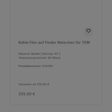
Kohle Film auf Finder Netzchen für TEM
Material:
Nickel
|
Netztyp:
H7
|
Verpackungseinheit:
50 Stück
Produktnummer:
S160N9
Varianten ab
213,00 €
Regulärer Preis:
233,00 €