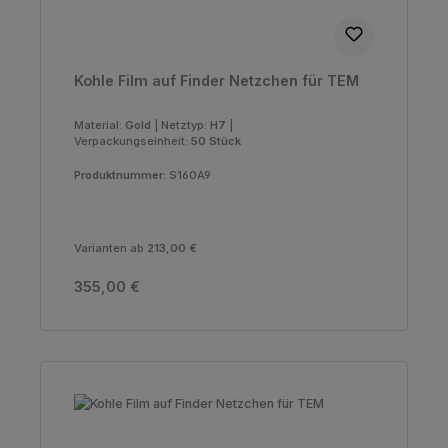
Kohle Film auf Finder Netzchen für TEM
Material:
Gold
|
Netztyp:
H7
|
Verpackungseinheit:
50 Stück
Produktnummer:
S160A9
Varianten ab
213,00 €
Regulärer Preis:
355,00 €