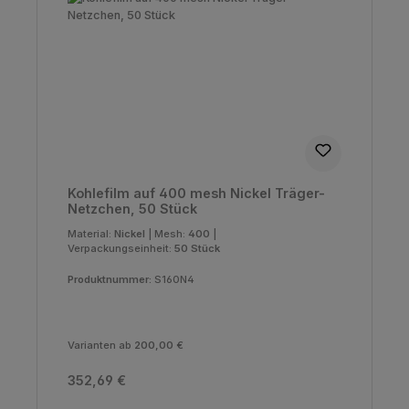
Kohlefilm auf 400 mesh Nickel Träger-
Netzchen, 50 Stück
Material:
Nickel
|
Mesh:
400
|
Verpackungseinheit:
50 Stück
Produktnummer:
S160N4
Varianten ab
200,00 €
Regulärer Preis:
352,69 €