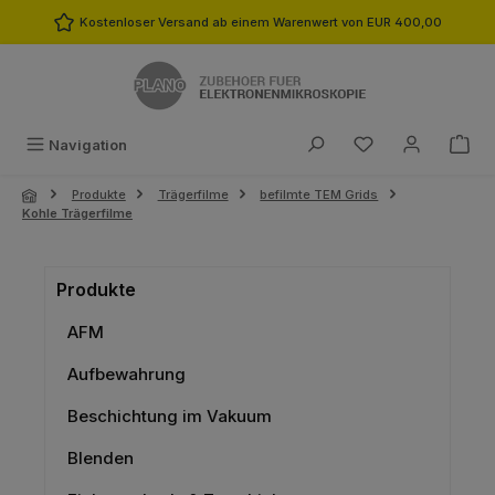
Zum Hauptinhalt springen
Kostenloser Versand ab einem Warenwert von EUR 400,00
Du hast 0 Produk
Navigation
Produkte
Trägerfilme
befilmte TEM Grids
Kohle Trägerfilme
Produkte
AFM
Aufbewahrung
Beschichtung im Vakuum
Blenden