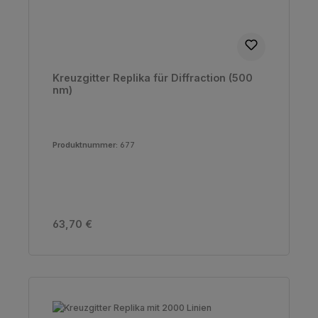
Kreuzgitter Replika für Diffraction (500
nm)
Produktnummer:
677
Regulärer Preis:
63,70 €