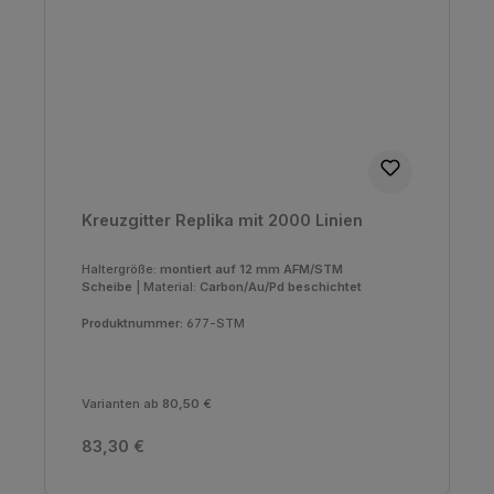
Kreuzgitter Replika mit 2000 Linien
Haltergröße:
montiert auf 12 mm AFM/STM
Scheibe
|
Material:
Carbon/Au/Pd beschichtet
Produktnummer:
677-STM
Varianten ab
80,50 €
Regulärer Preis:
83,30 €