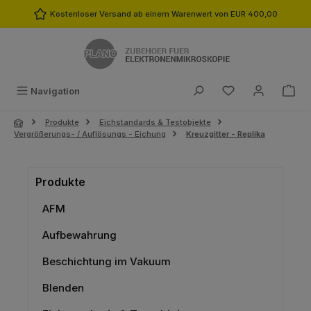
Zum Hauptinhalt springen
Kostenloser Versand ab einem Warenwert von EUR 400,00
Du hast 0 Produk
Navigation
Produkte
Eichstandards & Testobjekte
Vergrößerungs- / Auflösungs - Eichung
Kreuzgitter - Replika
Produkte
AFM
Aufbewahrung
Beschichtung im Vakuum
Blenden