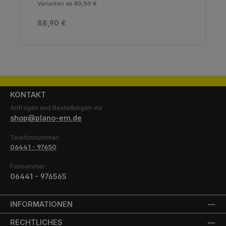
Varianten ab
80,50 €
Regulärer Preis:
88,90 €
KONTAKT
Anfragen und Bestellungen via
shop@plano-em.de
Telefonnummer:
06441 - 97650
Faxnummer:
06441 - 976565
INFORMATIONEN
RECHTLICHES