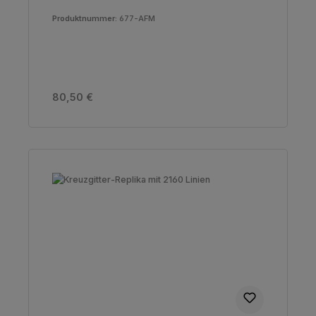
Produktnummer:
677-AFM
Regulärer Preis:
80,50 €