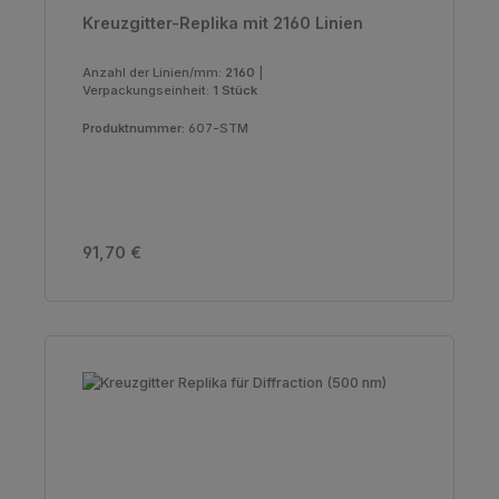
Kreuzgitter-Replika mit 2160 Linien
Anzahl der Linien/mm:
2160
|
Verpackungseinheit:
1 Stück
Produktnummer:
607-STM
Regulärer Preis:
91,70 €