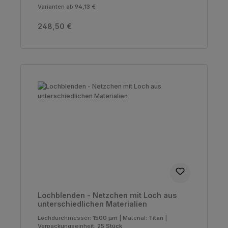
Varianten ab
94,13 €
Regulärer Preis:
248,50 €
Lochblenden - Netzchen mit Loch aus
unterschiedlichen Materialien
Lochdurchmesser:
1500 µm
|
Material:
Titan
|
Verpackungseinheit:
25 Stück