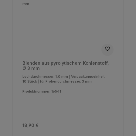
Blenden aus pyrolytischem Kohlenstoff,
Ø 3 mm
Lochdurchmesser:
1,0 mm
|
Verpackungseinheit:
10 Stück
|
für Probendurchmesser:
3 mm
Produktnummer:
16541
Regulärer Preis:
18,90 €