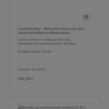
Lochblenden - Netzchen mit Loch aus
unterschiedlichen Materialien
Lochdurchmesser:
1000 µm
|
Material:
Aluminium
|
Verpackungseinheit:
25 Stück
Produktnummer:
1GA10H
Varianten ab
94,13 €
Regulärer Preis:
105,58 €