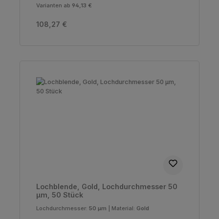
Varianten ab
94,13 €
Regulärer Preis:
108,27 €
Lochblende, Gold, Lochdurchmesser 50
µm, 50 Stück
Lochdurchmesser:
50 µm
|
Material:
Gold