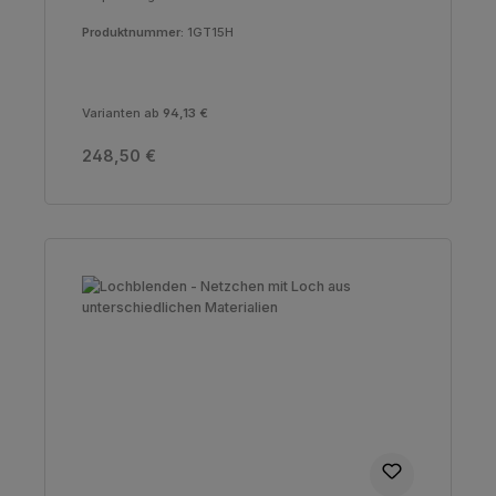
Produktnummer:
1GT15H
Varianten ab
94,13 €
Regulärer Preis:
248,50 €