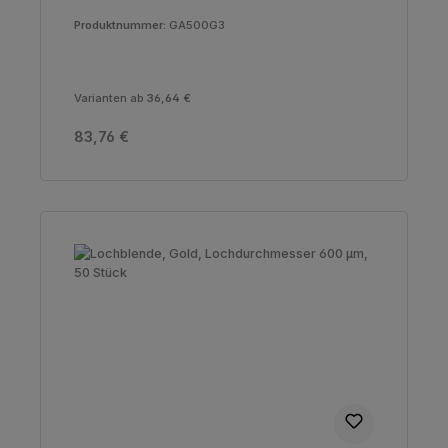
Produktnummer:
GA500G3
Varianten ab
36,64 €
Regulärer Preis:
83,76 €