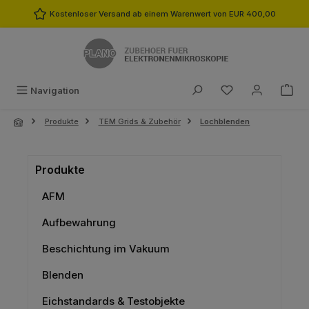
Zum Hauptinhalt springen
Kostenloser Versand ab einem Warenwert von EUR 400,00
Du hast 0 Produk
Navigation
Produkte
TEM Grids & Zubehör
Lochblenden
Produkte
AFM
Aufbewahrung
Beschichtung im Vakuum
Blenden
Eichstandards & Testobjekte