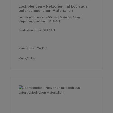
Lochblenden - Netzchen mit Loch aus
unterschiedlichen Materialien
Lochdurchmesser:
400 µm
|
Material:
Titan
|
Verpackungseinheit:
25 Stück
Produktnummer:
G2469TI
Varianten ab
94,13 €
Regulärer Preis:
248,50 €