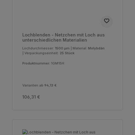
Lochblenden - Netzchen mit Loch aus
unterschiedlichen Materialien
Lochdurchmesser:
1500 µm
|
Material:
Molybdän
|
Verpackungseinheit:
25 Stück
Produktnummer:
1GM15H
Varianten ab
94,13 €
Regulärer Preis:
106,31 €