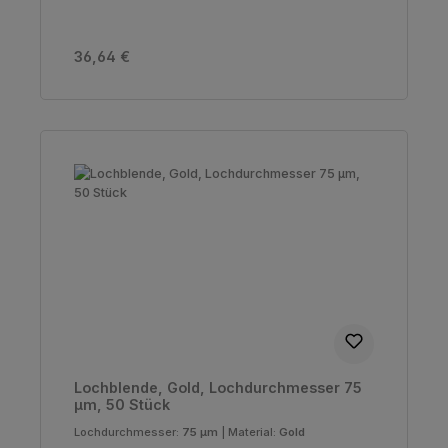
Regulärer Preis:
36,64 €
Lochblende, Gold, Lochdurchmesser 75
µm, 50 Stück
Lochdurchmesser:
75 µm
|
Material:
Gold