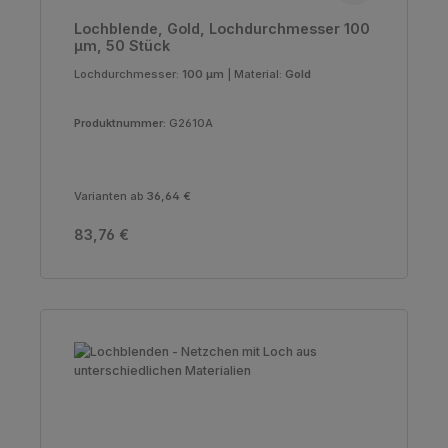
Lochblende, Gold, Lochdurchmesser 100
µm, 50 Stück
Lochdurchmesser:
100 µm
|
Material:
Gold
Produktnummer:
G2610A
Varianten ab
36,64 €
Regulärer Preis:
83,76 €