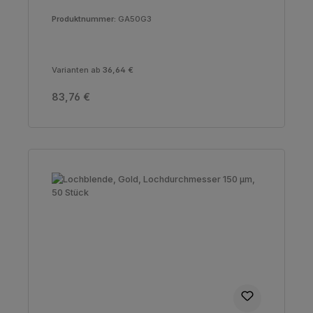
Produktnummer:
GA50G3
Varianten ab
36,64 €
Regulärer Preis:
83,76 €