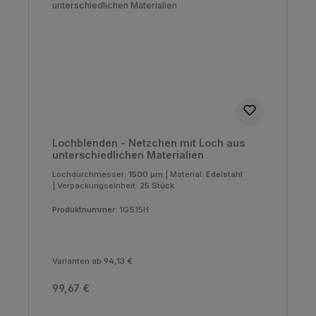
Lochblenden - Netzchen mit Loch aus
unterschiedlichen Materialien
Lochdurchmesser:
1500 µm
|
Material:
Edelstahl
|
Verpackungseinheit:
25 Stück
Produktnummer:
1GS15H
Varianten ab
94,13 €
Regulärer Preis:
99,67 €