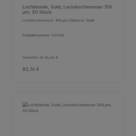
Lochblende, Gold, Lochdurchmesser 150
µm, 50 Stück
Lochdurchmesser:
150 µm
|
Material:
Gold
Produktnummer:
G2615A
Varianten ab
36,64 €
Regulärer Preis:
83,76 €