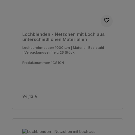
Lochblenden - Netzchen mit Loch aus
unterschiedlichen Materialien
Lochdurchmesser:
1000 µm
|
Material:
Edelstahl
|
Verpackungseinheit:
25 Stück
Produktnummer:
1GS10H
Regulärer Preis:
94,13 €