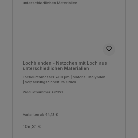
Lochblenden - Netzchen mit Loch aus
unterschiedlichen Materialien
Lochdurchmesser:
600 µm
|
Material:
Molybdän
|
Verpackungseinheit:
25 Stück
Produktnummer:
G2391
Varianten ab
94,13 €
Regulärer Preis:
106,31 €