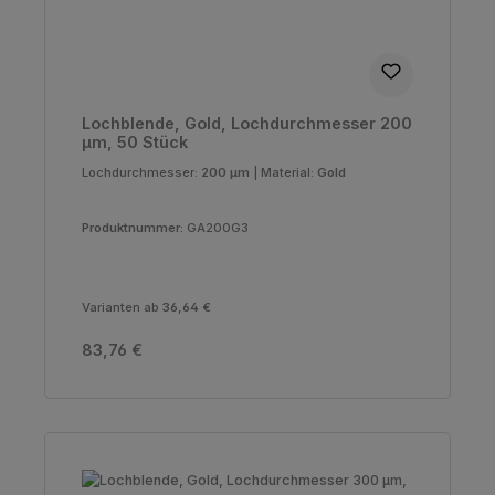
Lochblende, Gold, Lochdurchmesser 200
µm, 50 Stück
Lochdurchmesser:
200 µm
|
Material:
Gold
Produktnummer:
GA200G3
Varianten ab
36,64 €
Regulärer Preis:
83,76 €