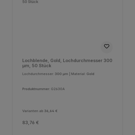
Lochblende, Gold, Lochdurchmesser 300
µm, 50 Stück
Lochdurchmesser:
300 µm
|
Material:
Gold
Produktnummer:
G2630A
Varianten ab
36,64 €
Regulärer Preis:
83,76 €