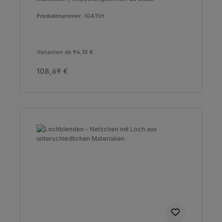
Produktnummer:
1GA15H
Varianten ab
94,13 €
Regulärer Preis:
108,69 €