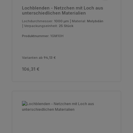
Lochblenden - Netzchen mit Loch aus
unterschiedlichen Materialien
Lochdurchmesser:
1000 µm
|
Material:
Molybdän
|
Verpackungseinheit:
25 Stück
Produktnummer:
1GM10H
Varianten ab
94,13 €
Regulärer Preis:
106,31 €