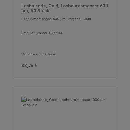
Lochblende, Gold, Lochdurchmesser 600
µm, 50 Stück
Lochdurchmesser:
600 µm
|
Material:
Gold
Produktnummer:
G2660A
Varianten ab
36,64 €
Regulärer Preis:
83,76 €