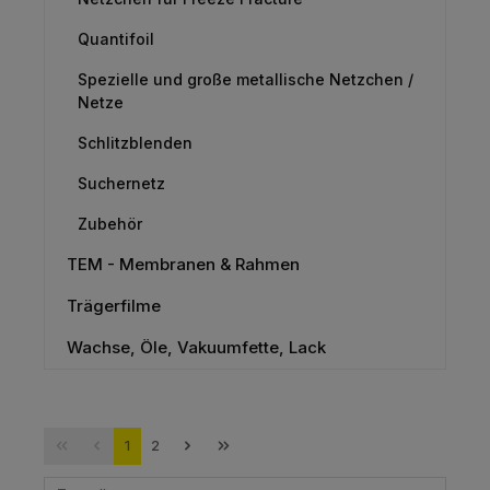
Quantifoil
Spezielle und große metallische Netzchen /
Netze
Schlitzblenden
Suchernetz
Zubehör
TEM - Membranen & Rahmen
Trägerfilme
Wachse, Öle, Vakuumfette, Lack
Seite
Seite
1
2