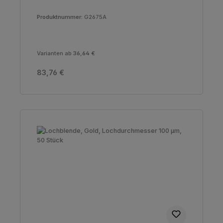
Produktnummer:
G2675A
Varianten ab
36,64 €
Regulärer Preis:
83,76 €