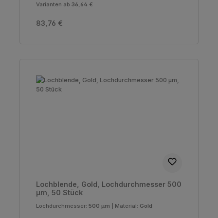
Varianten ab
36,64 €
Regulärer Preis:
83,76 €
Lochblende, Gold, Lochdurchmesser 500
µm, 50 Stück
Lochdurchmesser:
500 µm
|
Material:
Gold