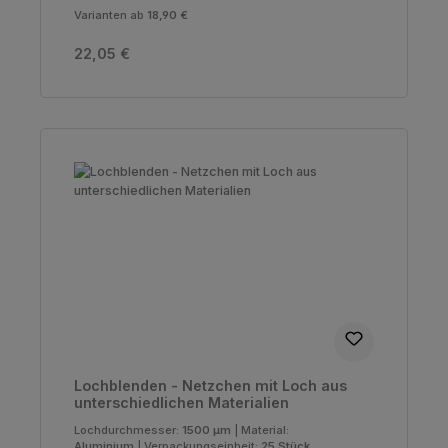
Varianten ab
18,90 €
Regulärer Preis:
22,05 €
Lochblenden - Netzchen mit Loch aus
unterschiedlichen Materialien
Lochdurchmesser:
1500 µm
|
Material:
Aluminium
|
Verpackungseinheit:
25 Stück