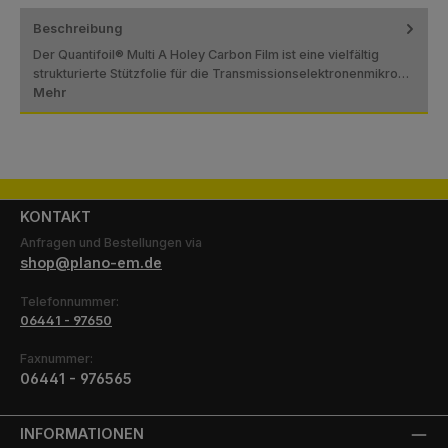
Beschreibung
Der Quantifoil® Multi A Holey Carbon Film ist eine vielfältig
strukturierte Stützfolie für die Transmissionselektronenmikro…
Mehr
KONTAKT
Anfragen und Bestellungen via
shop@plano-em.de
Telefonnummer:
06441 - 97650
Faxnummer:
06441 - 976565
INFORMATIONEN