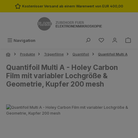
Zum Hauptinhalt springen
Kostenloser Versand ab einem Warenwert von EUR 400,00
Du hast 0 Produk
Navigation
Produkte
Trägerfilme
Quantifoil
Quantifoil Multi A
Quantifoil Multi A - Holey Carbon
Film mit variabler Lochgröße &
Geometrie, Kupfer 200 mesh
Bildergalerie überspringen