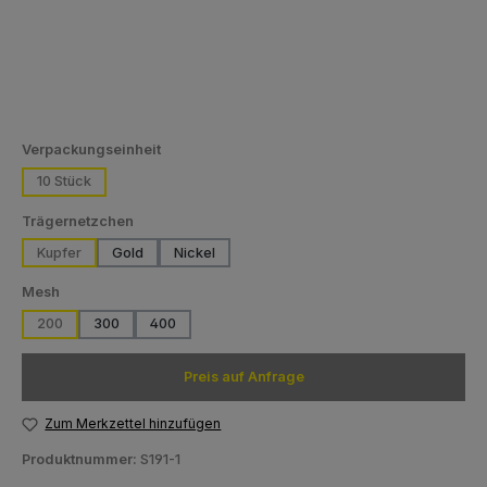
auswählen
Verpackungseinheit
10 Stück
auswählen
Trägernetzchen
Kupfer
Gold
Nickel
auswählen
Mesh
200
300
400
Preis auf Anfrage
Zum Merkzettel hinzufügen
Produktnummer:
S191-1