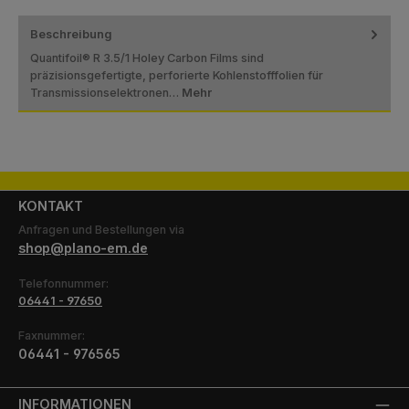
Beschreibung
Quantifoil® R 3.5/1 Holey Carbon Films sind
präzisionsgefertigte, perforierte Kohlenstofffolien für
Transmissionselektronen…
Mehr
KONTAKT
Anfragen und Bestellungen via
shop@plano-em.de
Telefonnummer:
06441 - 97650
Faxnummer:
06441 - 976565
INFORMATIONEN