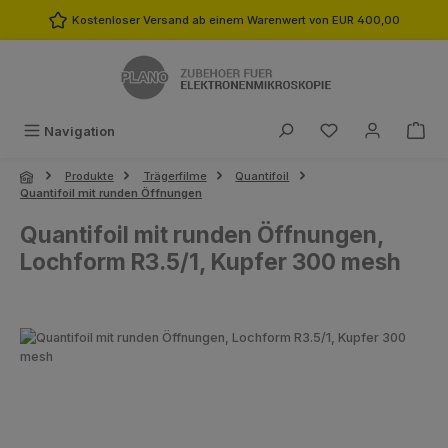
Zum Hauptinhalt springen
Kostenloser Versand ab einem Warenwert von EUR 400,00
Du hast 0 Produk
Navigation
Produkte
Trägerfilme
Quantifoil
Quantifoil mit runden Öffnungen
Quantifoil mit runden Öffnungen,
Lochform R3.5/1, Kupfer 300 mesh
Bildergalerie überspringen