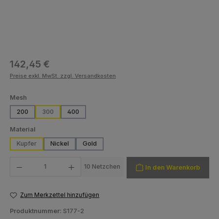
Regulärer Preis:
142,45 €
Preise exkl. MwSt. zzgl. Versandkosten
auswählen
Mesh
200
300
400
auswählen
Material
Kupfer
Nickel
Gold
Produkt Anzahl: Gib den gewünschten Wert ein oder benutze die Schaltfläch
10 Netzchen
In den Warenkorb
Zum Merkzettel hinzufügen
Produktnummer:
S177-2