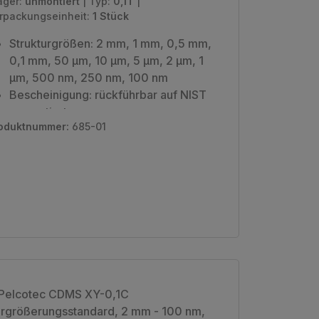
äger:
unmontiert
|
Typ:
0,1T
|
rpackungseinheit:
1 Stück
Strukturgrößen: 2 mm, 1 mm, 0,5 mm,
0,1 mm, 50 µm, 10 µm, 5 µm, 2 µm, 1
µm, 500 nm, 250 nm, 100 nm
Bescheinigung: rückführbar auf NIST
unmontiert
oduktnummer:
685-01
Verpackungseinheit: 1 Stück