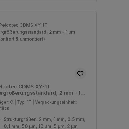
elcotec CDMS XY-1T
rgrößerungsstandard, 2 mm - 1
 (montiert & unmontiert)
äger:
C
|
Typ:
1T
|
Verpackungseinheit:
Stück
Strukturgrößen: 2 mm, 1 mm, 0,5 mm,
0,1 mm, 50 µm, 10 µm, 5 µm, 2 µm