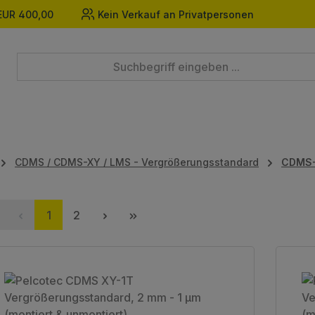
EUR 400,00
Kein Verkauf an Privatpersonen
CDMS / CDMS-XY / LMS - Vergrößerungsstandard
CDMS
Seite
Seite
1
2