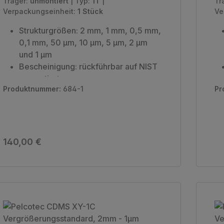
Träger:
unmontiert
|
Typ:
1T
|
Tr
Verpackungseinheit:
1 Stück
Ve
Strukturgrößen: 2 mm, 1 mm, 0,5 mm,
0,1 mm, 50 µm, 10 µm, 5 µm, 2 µm
und 1 µm
Bescheinigung: rückführbar auf NIST
unmontiert
Produktnummer:
684-1
Pr
Verpackungseinheit: 1 Stück
Regulärer Preis:
140,00 €