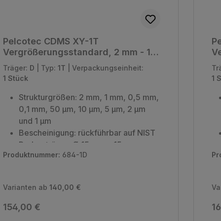
Pelcotec CDMS XY-1T
P
Vergrößerungsstandard, 2 mm - 1
Ve
µm (montiert & unmontiert)
µm
Träger:
D
|
Typ:
1T
|
Verpackungseinheit:
Tr
1 Stück
1 
Strukturgrößen: 2 mm, 1 mm, 0,5 mm,
0,1 mm, 50 µm, 10 µm, 5 µm, 2 µm
und 1 µm
Bescheinigung: rückführbar auf NIST
Probenträger: Ø 15 mm x 15 mm
Produktnummer:
684-1D
Pr
Verpackungseinheit: 1 Stück
Varianten ab
140,00 €
Va
Regulärer Preis:
Re
154,00 €
16