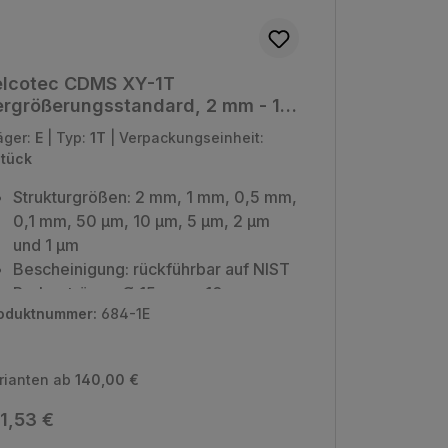
elcotec CDMS XY-1T
rgrößerungsstandard, 2 mm - 1
 (montiert & unmontiert)
äger:
E
|
Typ:
1T
|
Verpackungseinheit:
Stück
Strukturgrößen: 2 mm, 1 mm, 0,5 mm,
0,1 mm, 50 µm, 10 µm, 5 µm, 2 µm
und 1 µm
Bescheinigung: rückführbar auf NIST
Probenträger: Ø 15 mm x 10 mm
oduktnummer:
684-1E
Verpackungseinheit: 1 Stück
rianten ab
140,00 €
gulärer Preis:
1,53 €