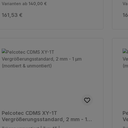
Varianten ab
140,00 €
Va
Regulärer Preis:
Re
161,53 €
16
Pelcotec CDMS XY-1T
P
Vergrößerungsstandard, 2 mm - 1
V
µm (montiert & unmontiert)
10