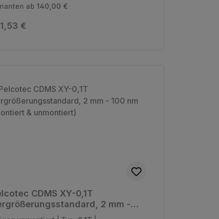
rianten ab
140,00 €
gulärer Preis:
1,53 €
elcotec CDMS XY-0,1T
ergrößerungsstandard, 2 mm -
0 nm (montiert & unmontiert)