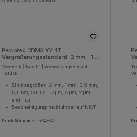
Pelcotec CDMS XY-1T
P
Vergrößerungsstandard, 2 mm - 1
Ve
µm (montiert & unmontiert)
µm
Träger:
A
|
Typ:
1T
|
Verpackungseinheit:
Tr
1 Stück
Ve
Strukturgrößen: 2 mm, 1 mm, 0,5 mm,
0,1 mm, 50 µm, 10 µm, 5 µm, 2 µm
und 1 µm
Bescheinigung: rückführbar auf NIST
Probenträger: Ø 12,7
Produktnummer:
684-1A
Pr
Stiftprobenträger (Stiftlänge 7,9 mm)
Verpackungseinheit: 1 Stück