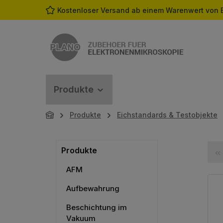
Kostenloser Versand ab einem Warenwert von 
m Hauptinhalt springen
Zur Suche springen
Zur Hauptnavigation springen
Produkte
Produkte
Eichstandards & Testobjekte
Produkte
AFM
Aufbewahrung
Beschichtung im
Vakuum