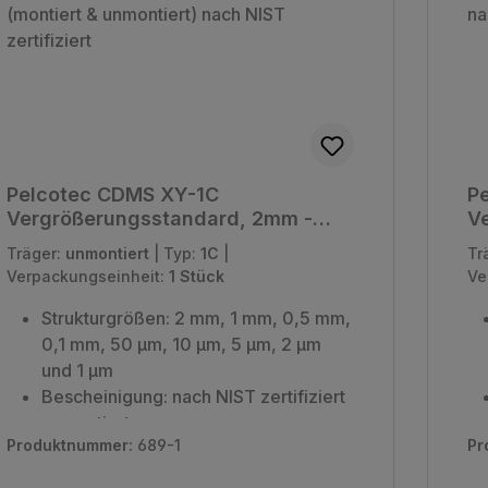
Pelcotec CDMS XY-1C
P
Vergrößerungsstandard, 2mm -
V
1µm (montiert & unmontiert) nach
10
Träger:
unmontiert
|
Typ:
1C
|
Tr
NIST zertifiziert
Verpackungseinheit:
1 Stück
Ve
Strukturgrößen: 2 mm, 1 mm, 0,5 mm,
0,1 mm, 50 µm, 10 µm, 5 µm, 2 µm
und 1 µm
Bescheinigung: nach NIST zertifiziert
unmontiert
Produktnummer:
689-1
Pr
Verpackungseinheit: 1 Stück