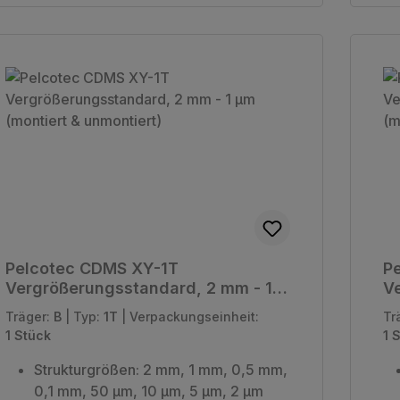
Pelcotec CDMS XY-1T
P
Vergrößerungsstandard, 2 mm - 1
Ve
µm (montiert & unmontiert)
µm
Träger:
B
|
Typ:
1T
|
Verpackungseinheit:
Tr
1 Stück
1 
Strukturgrößen: 2 mm, 1 mm, 0,5 mm,
0,1 mm, 50 µm, 10 µm, 5 µm, 2 µm