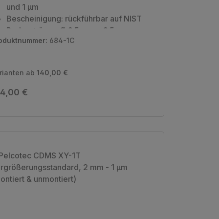
und 1 µm
Bescheinigung: rückführbar auf NIST
Probenträger: Ø 9,5 mm x 9,5 mm
oduktnummer:
684-1C
Verpackungseinheit: 1 Stück
rianten ab
140,00 €
gulärer Preis:
4,00 €