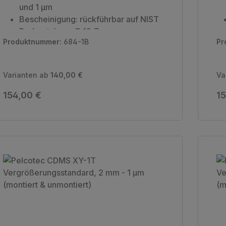
und 1 µm
Bescheinigung: rückführbar auf NIST
Probenträger: Ø 12,7
Produktnummer:
684-1B
Pr
Stiftprobenträger (Stiftlänge 14,3 mm)
Verpackungseinheit: 1 Stück
Varianten ab
140,00 €
Va
Regulärer Preis:
Re
154,00 €
15