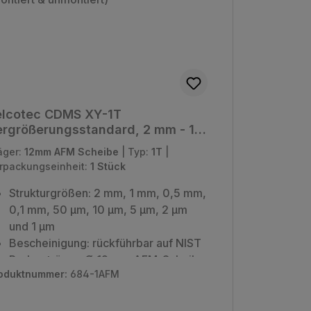
elcotec CDMS XY-1T
rgrößerungsstandard, 2 mm - 1
 (montiert & unmontiert)
äger:
12mm AFM Scheibe
|
Typ:
1T
|
rpackungseinheit:
1 Stück
Strukturgrößen: 2 mm, 1 mm, 0,5 mm,
0,1 mm, 50 µm, 10 µm, 5 µm, 2 µm
und 1 µm
Bescheinigung: rückführbar auf NIST
Probenträger: Ø 12 mm AFM-Scheibe
oduktnummer:
684-1AFM
Verpackungseinheit: 1 Stück