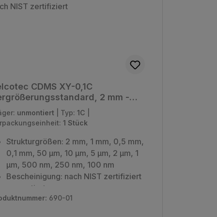
elcotec CDMS XY-0,1C
ergrößerungsstandard, 2 mm -
0 nm, nach NIST zertifiziert
äger:
unmontiert
|
Typ:
1C
|
rpackungseinheit:
1 Stück
Strukturgrößen: 2 mm, 1 mm, 0,5 mm,
0,1 mm, 50 µm, 10 µm, 5 µm, 2 µm, 1
µm, 500 nm, 250 nm, 100 nm
Bescheinigung: nach NIST zertifiziert
unmontiert
oduktnummer:
690-01
Verpackungseinheit: 1 Stück