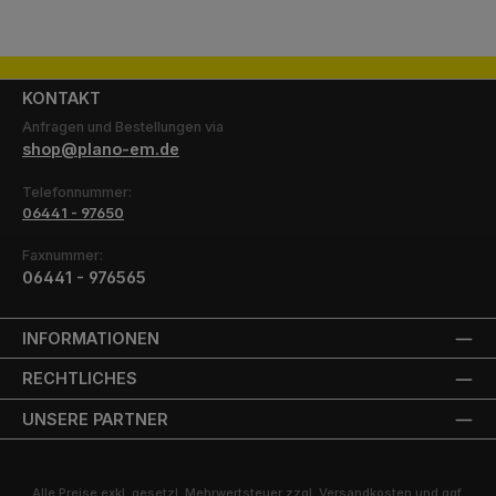
KONTAKT
Anfragen und Bestellungen via
shop@plano-em.de
Telefonnummer:
06441 - 97650
Faxnummer:
06441 - 976565
INFORMATIONEN
RECHTLICHES
UNSERE PARTNER
Alle Preise exkl. gesetzl. Mehrwertsteuer zzgl.
Versandkosten
und ggf.