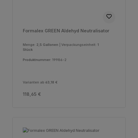
Formalex GREEN Aldehyd Neutralisator
Menge:
2,5 Gallonen
|
Verpackungseinheit:
1
Stück
Produktnummer:
19986-2
Varianten ab
63,18 €
Regulärer Preis:
118,65 €