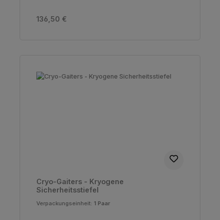
Regulärer Preis:
136,50 €
Cryo-Gaiters - Kryogene
Sicherheitsstiefel
Verpackungseinheit:
1 Paar