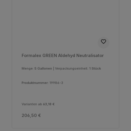
Formalex GREEN Aldehyd Neutralisator
Menge:
5 Gallonen
|
Verpackungseinheit:
1 Stück
Produktnummer:
19986-3
Varianten ab
63,18 €
Regulärer Preis:
206,50 €