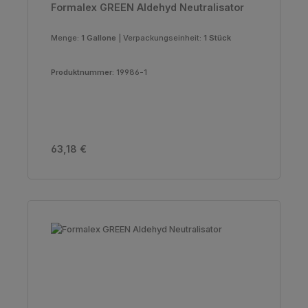
Formalex GREEN Aldehyd Neutralisator
Menge:
1 Gallone
|
Verpackungseinheit:
1 Stück
Produktnummer:
19986-1
Regulärer Preis:
63,18 €