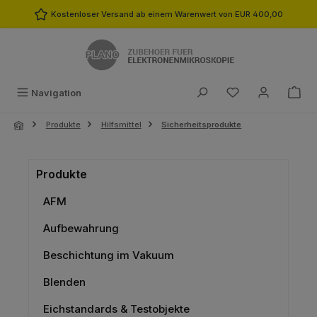
Zum Hauptinhalt springen
Kostenloser Versand ab einem Warenwert von EUR 400,00
Du hast 0 Produk
Navigation
Produkte
Hilfsmittel
Sicherheitsprodukte
Produkte
AFM
Aufbewahrung
Beschichtung im Vakuum
Blenden
Eichstandards & Testobjekte