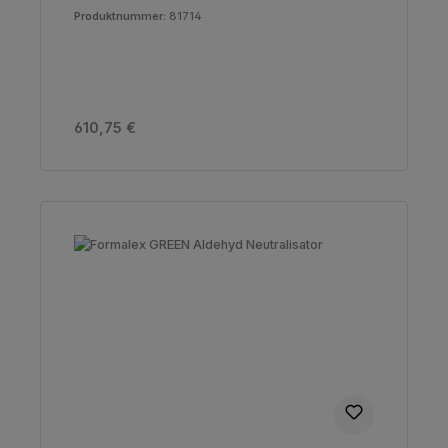
Produktnummer:
81714
Regulärer Preis:
610,75 €