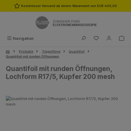
Zum Hauptinhalt springen
Kostenloser Versand ab einem Warenwert von EUR 400,00
Du hast 0 Produk
Navigation
Produkte
Trägerfilme
Quantifoil
Quantifoil mit runden Öffnungen
Quantifoil mit runden Öffnungen,
Lochform R17/5, Kupfer 200 mesh
Bildergalerie überspringen