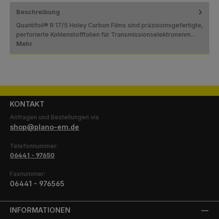
Beschreibung
Quantifoil® R 17/5 Holey Carbon Films sind präzisionsgefertigte,
perforierte Kohlenstofffolien für Transmissionselektronenm…
Mehr
KONTAKT
Anfragen und Bestellungen via
shop@plano-em.de
Telefonnummer:
06441 - 97650
Faxnummer:
06441 - 976565
INFORMATIONEN