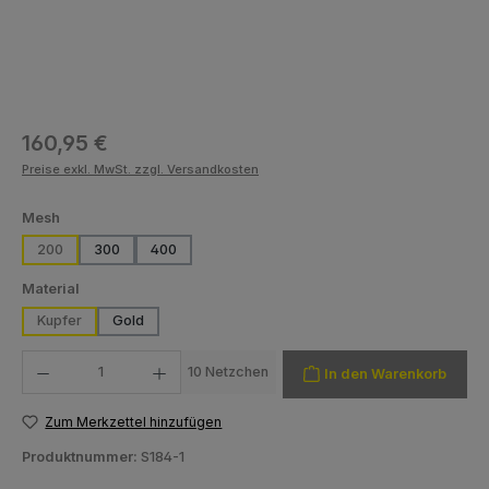
Regulärer Preis:
160,95 €
Preise exkl. MwSt. zzgl. Versandkosten
auswählen
Mesh
200
300
400
auswählen
Material
Kupfer
Gold
Produkt Anzahl: Gib den gewünschten Wert ein oder benutze die Schaltfläch
10 Netzchen
In den Warenkorb
Zum Merkzettel hinzufügen
Produktnummer:
S184-1