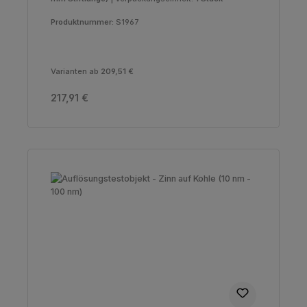
Produktnummer:
S1967
Varianten ab
209,51 €
Regulärer Preis:
217,91 €