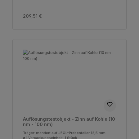
Regulärer Preis:
209,51 €
Auflösungstestobjekt - Zinn auf Kohle (10
nm - 100 nm)
Träger:
montiert auf JEOL-Probenteller 12,5 mm
ø
|
Verpackungseinheit:
1 Stück