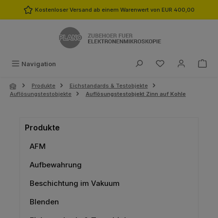
Zum Hauptinhalt springen
Kostenloser Versand ab einem Warenwert von EUR 400,00
Du hast 0 Produk
Navigation
Produkte
Eichstandards & Testobjekte
Auflösungstestobjekte
Auflösungstestobjekt Zinn auf Kohle
Produkte
AFM
Aufbewahrung
Beschichtung im Vakuum
Blenden