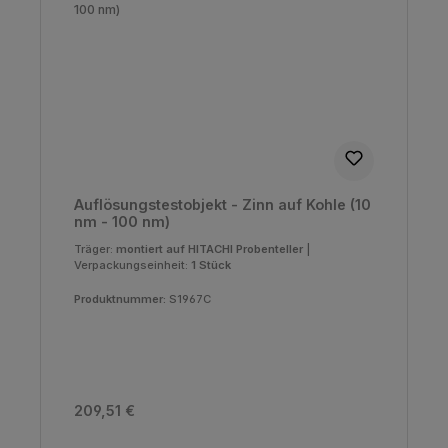
Auflösungstestobjekt - Zinn auf Kohle (10
nm - 100 nm)
Träger:
montiert auf HITACHI Probenteller
|
Verpackungseinheit:
1 Stück
Produktnummer:
S1967C
Regulärer Preis:
209,51 €