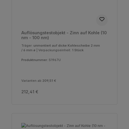
Auflösungstestobjekt - Zinn auf Kohle (10
nm - 100 nm)
Träger:
unmontiert auf dicke Kohlescheibe 2 mm
/ 6 mm ø
|
Verpackungseinheit:
1 Stück
Produktnummer:
S1967U
Varianten ab
209,51 €
Regulärer Preis:
212,41 €