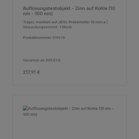
Auflösungstestobjekt - Zinn auf Kohle (10
nm - 100 nm)
Träger:
montiert auf JEOL-Probenteller 10 mm ø
|
Verpackungseinheit:
1 Stück
Produktnummer:
S1967A
Varianten ab
209,51 €
Regulärer Preis:
217,91 €