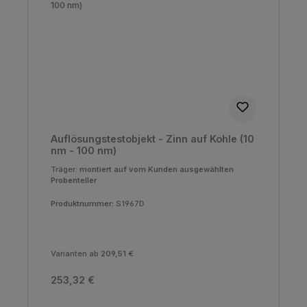
Auflösungstestobjekt - Zinn auf Kohle (10
nm - 100 nm)
Träger:
montiert auf vom Kunden ausgewählten
Probenteller
Produktnummer:
S1967D
Varianten ab
209,51 €
Regulärer Preis:
253,32 €