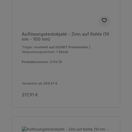
Auflösungstestobjekt - Zinn auf Kohle (10
nm - 100 nm)
Träger:
montiert auf ISI/ABT Probenteller
|
Verpackungseinheit:
1 Stück
Produktnummer:
S1967B
Varianten ab
209,51 €
Regulärer Preis:
217,91 €