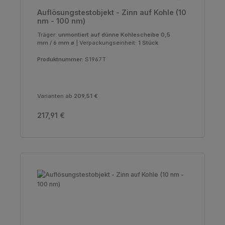
Auflösungstestobjekt - Zinn auf Kohle (10
nm - 100 nm)
Träger:
unmontiert auf dünne Kohlescheibe 0,5
mm / 6 mm ø
|
Verpackungseinheit:
1 Stück
Produktnummer:
S1967T
Varianten ab
209,51 €
Regulärer Preis:
217,91 €