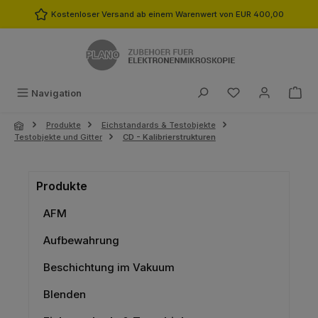
Zum Hauptinhalt springen
Kostenloser Versand ab einem Warenwert von EUR 400,00
Du hast 0 Produk
Navigation
Produkte
Eichstandards & Testobjekte
Testobjekte und Gitter
CD - Kalibrierstrukturen
Produkte
AFM
Aufbewahrung
Beschichtung im Vakuum
Blenden