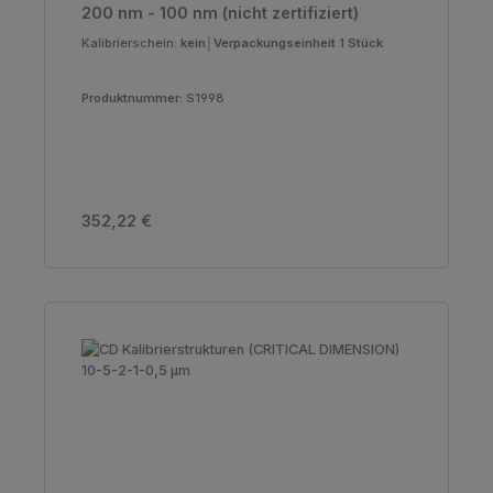
200 nm - 100 nm (nicht zertifiziert)
Kalibrierschein:
kein│Verpackungseinheit 1 Stück
Produktnummer:
S1998
Regulärer Preis:
352,22 €