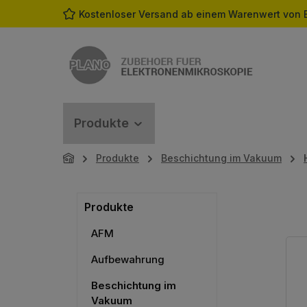
Kostenloser Versand ab einem Warenwert von 
m Hauptinhalt springen
Zur Suche springen
Zur Hauptnavigation springen
Produkte
Produkte
Beschichtung im Vakuum
Produkte
AFM
Aufbewahrung
Beschichtung im
Vakuum