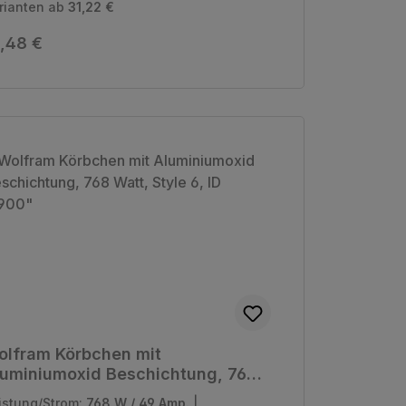
rianten ab
31,22 €
gulärer Preis:
,48 €
olfram Körbchen mit
luminiumoxid Beschichtung, 768
tt, Style 6, ID 0,900"
istung/Strom:
768 W / 49 Amp.
|