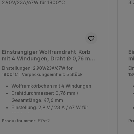
Einstrangiger Wolframdraht-Korb
Ei
mit 4 Windungen, Draht Ø 0,76 mm
mi
- 2.90V/23A/67W für 1800°C
-
Einstellungen:
2.90V/23A/67W for
Ei
1800°C
|
Verpackungseinheit:
5 Stück
18
Wolframkörbchen mit 4 Windungen
Drahtdurchmesser: 0,76 mm /
Gesamtlänge: 47,6 mm
Einstellung: 2,9 V / 23 A / 67 W für
1800 °C
Produktnummer:
E76-2
Pr
Verpackungseinheit: 5 Stück