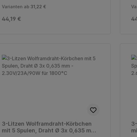
Varianten ab
31,22 €
Va
Regulärer Preis:
Re
44,19 €
44
3-Litzen Wolframdraht-Körbchen
3
mit 5 Spulen, Draht Ø 3x 0,635 mm
mi