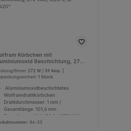
olfram Körbchen mit
luminiumoxid Beschichtung, 272
tt, Style 3, ID 0,420"
istung/Strom:
272 W / 39 Amp.
|
rpackungseinheit:
1 Stück
Aluminiumoxidbeschichtetes
Wolframdrahtkörbchen
Drahtdurchmesser: 1 mm /
Gesamtlänge: 101,6 mm
Einstellung: 6,9 V / 39 A / 272 W für
oduktnummer:
84-23
1475 °C
Verpackungseinheit: 1 Stück