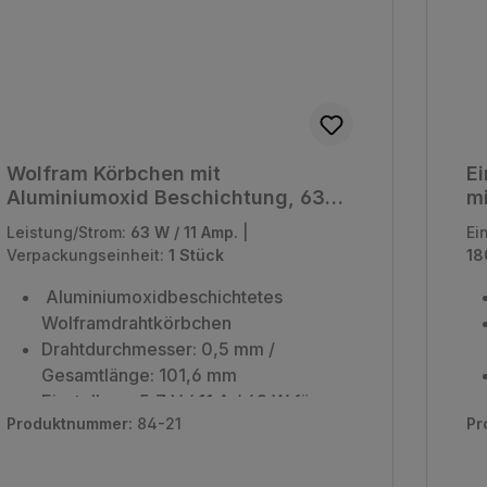
Wolfram Körbchen mit
Ei
Aluminiumoxid Beschichtung, 63
mi
Watt, Style 1, ID 0,150"
-
Leistung/Strom:
63 W / 11 Amp.
|
Ei
Verpackungseinheit:
1 Stück
18
Aluminiumoxidbeschichtetes
Wolframdrahtkörbchen
Drahtdurchmesser: 0,5 mm /
Gesamtlänge: 101,6 mm
Einstellung: 5,7 V / 11 A / 63 W für
Produktnummer:
84-21
Pr
1475 °C
Verpackungseinheit: 1 Stück