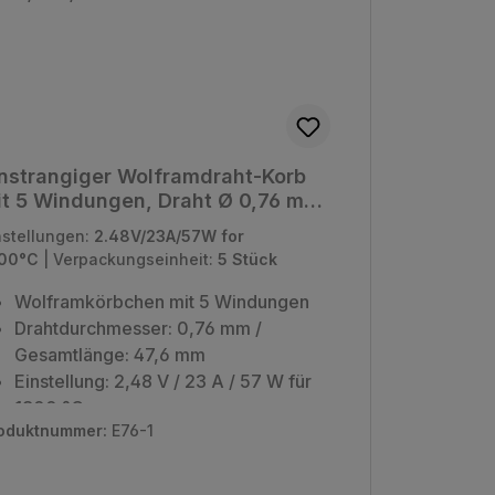
nstrangiger Wolframdraht-Korb
t 5 Windungen, Draht Ø 0,76 mm
 2.48V/23A/57W für 1800°C
nstellungen:
2.48V/23A/57W for
00°C
|
Verpackungseinheit:
5 Stück
Wolframkörbchen mit 5 Windungen
Drahtdurchmesser: 0,76 mm /
Gesamtlänge: 47,6 mm
Einstellung:
2,48 V / 23 A / 57 W für
1800 °C
oduktnummer:
E76-1
Verpackungseinheit: 5 Stück