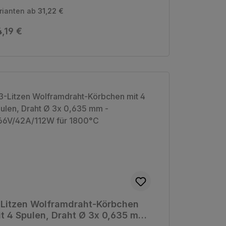
rianten ab
31,22 €
gulärer Preis:
,19 €
-Litzen Wolframdraht-Körbchen
t 4 Spulen, Draht Ø 3x 0,635 mm