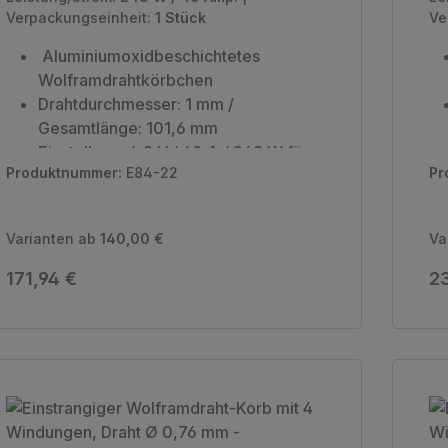
Verpackungseinheit:
1 Stück
Ve
Aluminiumoxidbeschichtetes
Wolframdrahtkörbchen
Drahtdurchmesser: 1 mm /
Gesamtlänge: 101,6 mm
Einstellung: 6,2 V / 40 A / 248 W für
Produktnummer:
E84-22
Pr
1475 °C
Verpackungseinheit: 1 Stück
Varianten ab
140,00 €
Va
Regulärer Preis:
Re
171,94 €
23