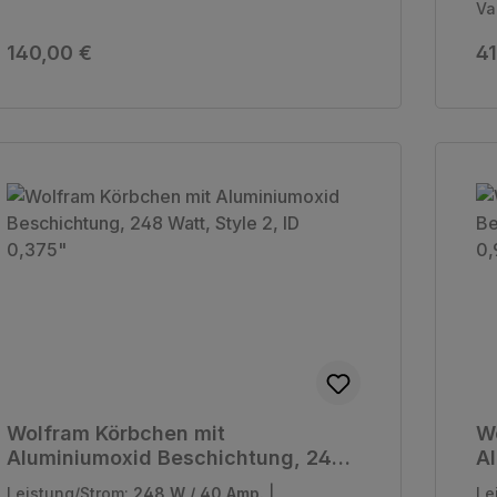
Va
Regulärer Preis:
Re
140,00 €
41
Wolfram Körbchen mit
W
Aluminiumoxid Beschichtung, 248
A
Watt, Style 2, ID 0,375"
Wa
Leistung/Strom:
248 W / 40 Amp.
|
Le