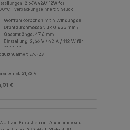
2.66V/42A/112W für 1800°C
nstellungen:
2.66V/42A/112W for
00°C
|
Verpackungseinheit:
5 Stück
Wolframkörbchen mit 4 Windungen
Drahtdurchmesser: 3x 0,635 mm /
Gesamtlänge: 47,6 mm
Einstellung: 2,66 V / 42 A / 112 W für
1800 °C
oduktnummer:
E76-23
Verpackungseinheit: 5 Stück
rianten ab
31,22 €
gulärer Preis:
,01 €