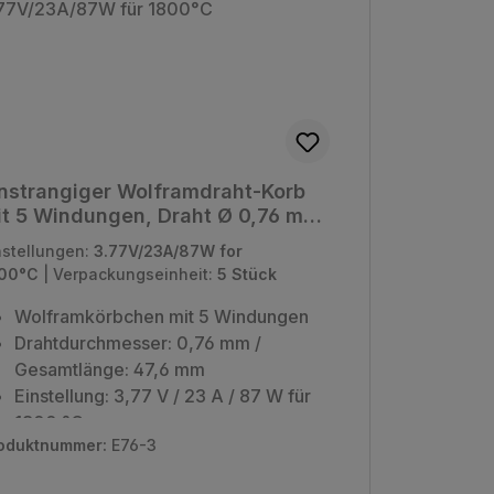
nstrangiger Wolframdraht-Korb
t 5 Windungen, Draht Ø 0,76 mm
 3.77V/23A/87W für 1800°C
nstellungen:
3.77V/23A/87W for
00°C
|
Verpackungseinheit:
5 Stück
Wolframkörbchen mit 5 Windungen
Drahtdurchmesser: 0,76 mm /
Gesamtlänge: 47,6 mm
Einstellung: 3,77 V / 23 A / 87 W für
1800 °C
oduktnummer:
E76-3
Verpackungseinheit: 5 Stück