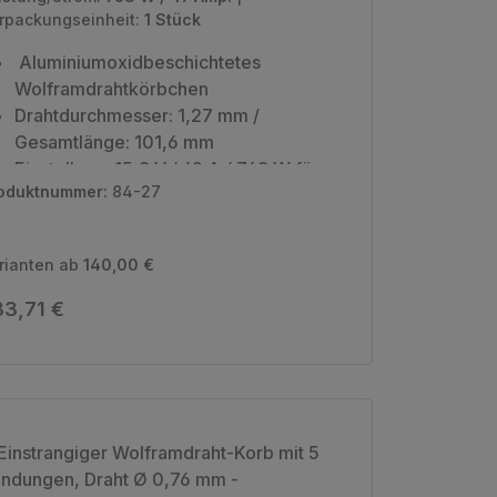
rpackungseinheit:
1 Stück
Aluminiumoxidbeschichtetes
Wolframdrahtkörbchen
Drahtdurchmesser: 1,27 mm /
Gesamtlänge: 101,6 mm
Einstellung: 15,8 V / 49 A / 768 W für
oduktnummer:
84-27
1475 °C
Verpackungseinheit: 1 Stück
rianten ab
140,00 €
gulärer Preis:
3,71 €