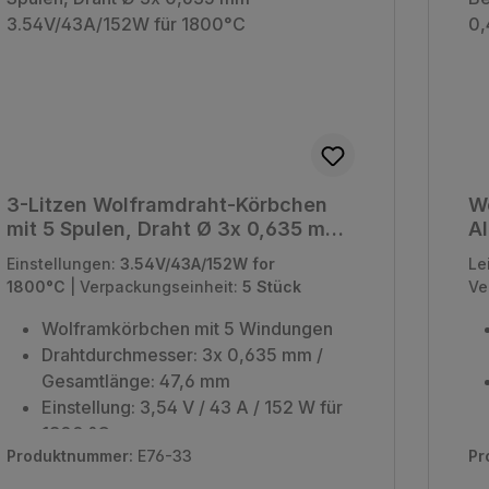
3-Litzen Wolframdraht-Körbchen
W
mit 5 Spulen, Draht Ø 3x 0,635 mm
A
- 3.54V/43A/152W für 1800°C
Wa
Einstellungen:
3.54V/43A/152W for
Le
1800°C
|
Verpackungseinheit:
5 Stück
Ve
Wolframkörbchen mit 5 Windungen
Drahtdurchmesser: 3x 0,635 mm /
Gesamtlänge: 47,6 mm
Einstellung: 3,54 V / 43 A / 152 W für
1800 °C
Produktnummer:
E76-33
Pr
Verpackungseinheit: 5 Stück