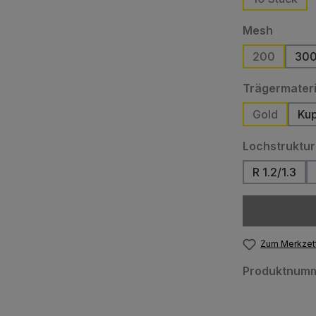
auswäh
Mesh
200
30
Trägermateri
Gold
Kup
Lochstruktur
R 1.2/1.3
(Diese Op
Zum Merkzett
Produktnum