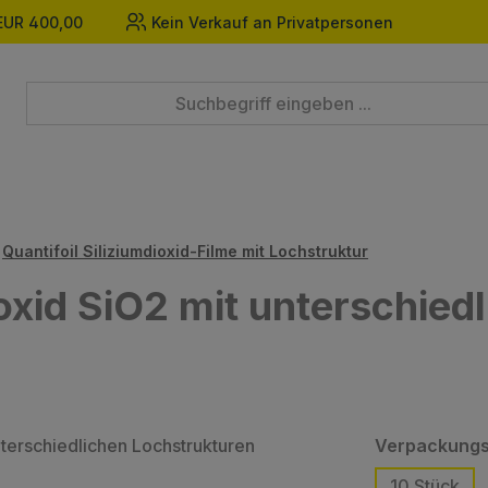
EUR 400,00
Kein Verkauf an Privatpersonen
Quantifoil Siliziumdioxid-Filme mit Lochstruktur
ioxid SiO2 mit unterschied
Verpackungs
10 Stück