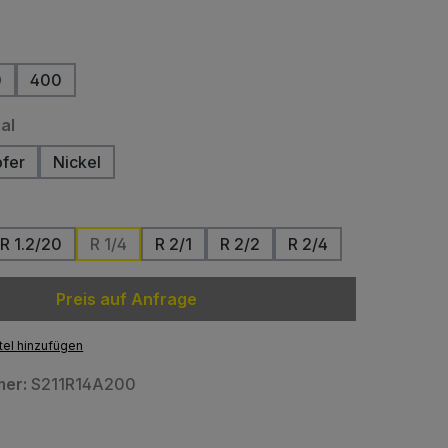
len
0
400
auswählen
al
fer
Nickel
auswählen
R 1.2/20
R 1/4
R 2/1
R 2/2
R 2/4
tion ist zurzeit nicht verfügbar.)
(Diese Option ist zurzeit nicht verfügbar.)
(Diese Option ist zurzeit nicht verfügbar
Preis auf Anfrage
el hinzufügen
mer:
S211R14A200