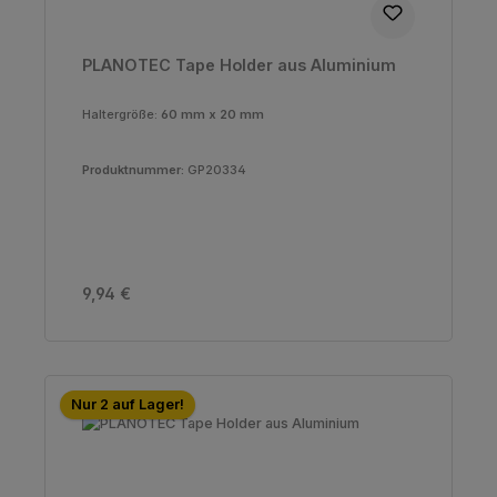
PLANOTEC Tape Holder aus Aluminium
Haltergröße:
60 mm x 20 mm
Produktnummer:
GP20334
Regulärer Preis:
9,94 €
Nur 2 auf Lager!