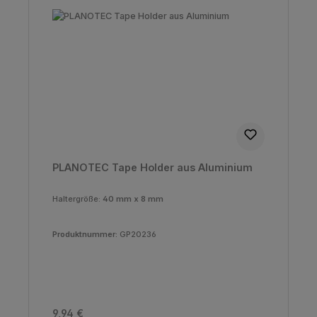
PLANOTEC Tape Holder aus Aluminium
Haltergröße:
40 mm x 8 mm
Produktnummer:
GP20236
Regulärer Preis:
9,94 €