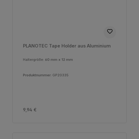
PLANOTEC Tape Holder aus Aluminium
Haltergröße:
60 mm x 12 mm
Produktnummer:
GP20335
Regulärer Preis:
9,94 €