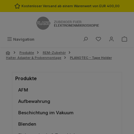
Zum Hauptinhalt springen
Kostenloser Versand ab einem Warenwert von EUR 400,00
Du hast 0 Produk
Navigation
Produkte
REM-Zubehör
Halter, Adapter & Probenmontage
PLANOTEC - Tape Holder
Produkte
AFM
Aufbewahrung
Beschichtung im Vakuum
Blenden