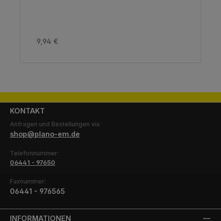
Regulärer Preis:
9,94 €
KONTAKT
Anfragen und Bestellungen via
shop@plano-em.de
Telefonnummer:
06441 - 97650
Faxnummer:
06441 - 976565
INFORMATIONEN