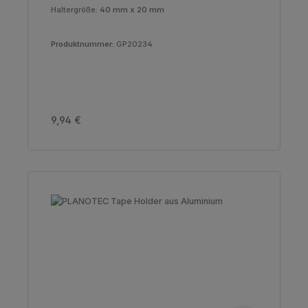
Haltergröße:
40 mm x 20 mm
Produktnummer:
GP20234
Regulärer Preis:
9,94 €