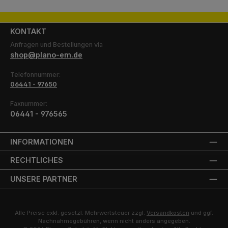
KONTAKT
Anfragen und Bestellungen via
shop@plano-em.de
Telefonnummer:
06441 - 97650
Faxnummer:
06441 - 976565
INFORMATIONEN
RECHTLICHES
UNSERE PARTNER
Alle Preise exkl. gesetzl. Mehrwertsteuer zzgl.
Versandkosten
und ggf.
Nachnahmegebühren, wenn nicht anders angegeben.