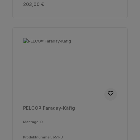
Regulärer Preis:
203,00 €
PELCO® Faraday-Käfig
Montage:
D
Produktnummer:
651-D