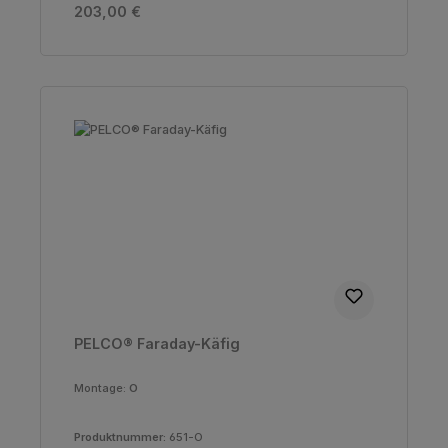
Regulärer Preis:
203,00 €
PELCO® Faraday-Käfig
Montage:
O
Produktnummer:
651-O