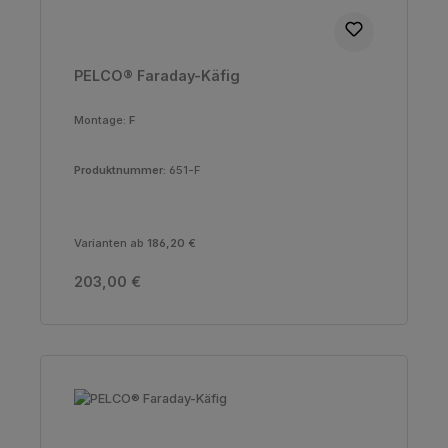
PELCO® Faraday-Käfig
Montage:
F
Produktnummer:
651-F
Varianten ab
186,20 €
Regulärer Preis:
203,00 €