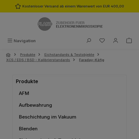
Zum Hauptinhalt springen
Kostenloser Versand ab einem Warenwert von EUR 400,00
Du hast 0 Produk
Navigation
Produkte
Eichstandards & Testobjekte
XCS / EDS / BSD - Kalibrierstandards
Faraday-Käfig
Produkte
AFM
Aufbewahrung
Beschichtung im Vakuum
Blenden