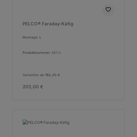
PELCO® Faraday-Käfig
Montage:
L
Produktnummer:
651-L
Varianten ab
186,20 €
Regulärer Preis:
203,00 €