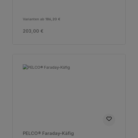
Varianten ab
186,20 €
Regulärer Preis:
203,00 €
PELCO® Faraday-Käfig