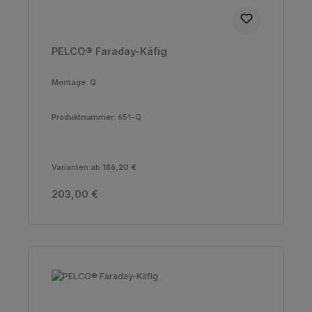
PELCO® Faraday-Käfig
Montage:
Q
Produktnummer:
651-Q
Varianten ab
186,20 €
Regulärer Preis:
203,00 €