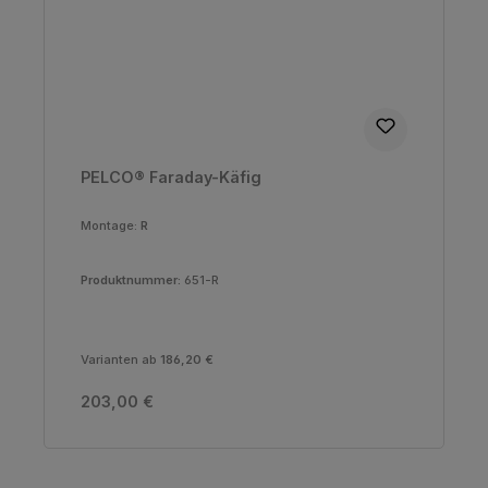
PELCO® Faraday-Käfig
Montage:
R
Produktnummer:
651-R
Varianten ab
186,20 €
Regulärer Preis:
203,00 €