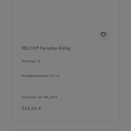
PELCO® Faraday-Käfig
Montage:
G
Produktnummer:
651-G
Varianten ab
186,20 €
Regulärer Preis:
343,00 €