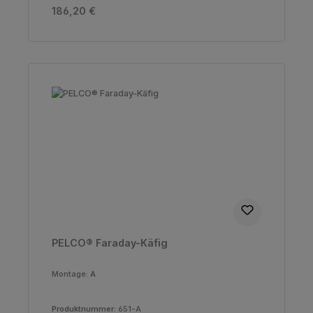
Regulärer Preis:
186,20 €
PELCO® Faraday-Käfig
Montage:
A
Produktnummer:
651-A