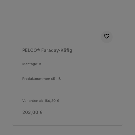
PELCO® Faraday-Käfig
Montage:
B
Produktnummer:
651-B
Varianten ab
186,20 €
Regulärer Preis:
203,00 €