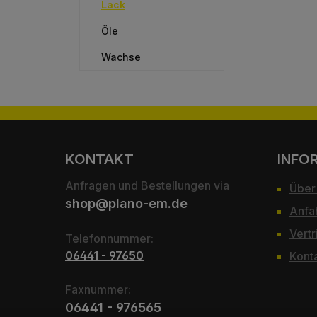
Lack
Öle
Wachse
KONTAKT
INFO
Anfragen und Bestellungen via
Über
shop@plano-em.de
Anfa
Vertr
Telefonnummer:
06441 - 97650
Kont
Faxnummer:
06441 - 976565