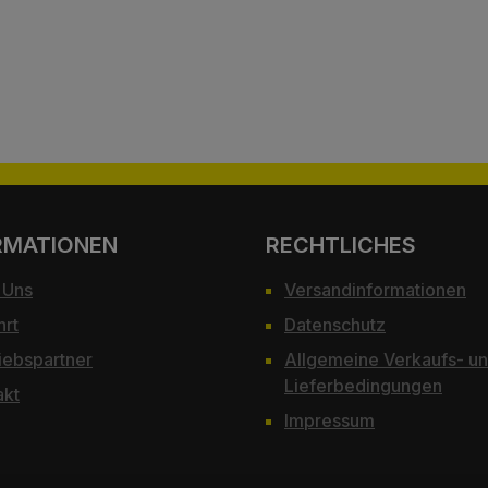
RMATIONEN
RECHTLICHES
 Uns
Versandinformationen
hrt
Datenschutz
iebspartner
Allgemeine Verkaufs- u
Lieferbedingungen
akt
Impressum