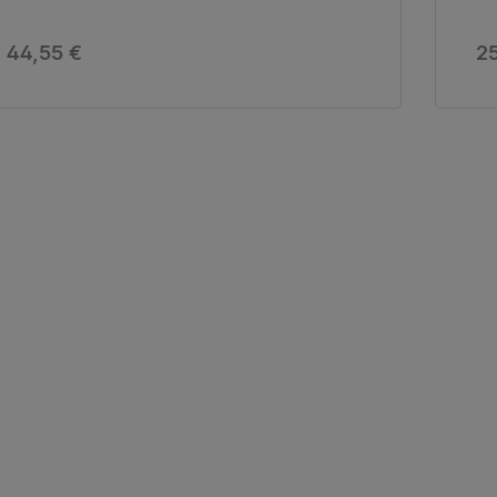
Regulärer Preis:
Re
44,55 €
25