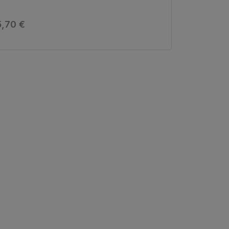
gulärer Preis:
,70 €