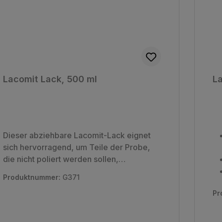
Lacomit Lack, 500 ml
La
Dieser abziehbare Lacomit-Lack eignet
sich hervorragend, um Teile der Probe,
die nicht poliert werden sollen,
abzudecken. Ein Lösungsmittel für den
Produktnummer:
G371
Lack ist ebenfalls erhältlich (G372). Falls
Pr
gewünscht, kann es auch zum Verdünnen
des Lacks verwendet werden. leicht
entflammbar und schädlich