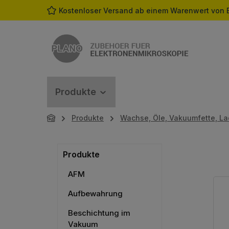
Kostenloser Versand ab einem Warenwert von 
m Hauptinhalt springen
Zur Suche springen
Zur Hauptnavigation springen
Produkte
Produkte
Wachse, Öle, Vakuumfette, La
Produkte
AFM
Aufbewahrung
Beschichtung im
Vakuum