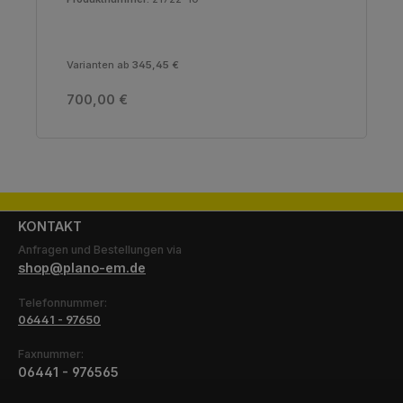
Varianten ab
345,45 €
Regulärer Preis:
700,00 €
KONTAKT
Anfragen und Bestellungen via
shop@plano-em.de
Telefonnummer:
06441 - 97650
Faxnummer:
06441 - 976565