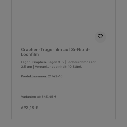
Graphen-Trägerfilm auf Si-Nitrid-
Lochfilm
Lagen:
Graphen-Lagen 3-5
|
Lochdurchmesser:
2,5 µm
|
Verpackungseinheit:
10 Stück
Produktnummer:
21742-10
Varianten ab
345,45 €
Regulärer Preis:
693,18 €