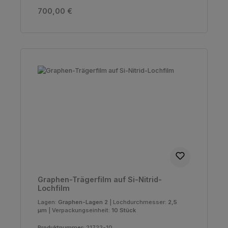
Regulärer Preis:
700,00 €
Graphen-Trägerfilm auf Si-Nitrid-
Lochfilm
Lagen:
Graphen-Lagen 2
|
Lochdurchmesser:
2,5
µm
|
Verpackungseinheit:
10 Stück
Produktnummer:
21722-10