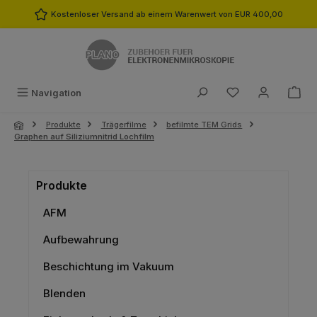
Zum Hauptinhalt springen
Kostenloser Versand ab einem Warenwert von EUR 400,00
Du hast 0 Produk
Navigation
Produkte
Trägerfilme
befilmte TEM Grids
Graphen auf Siliziumnitrid Lochfilm
Produkte
AFM
Aufbewahrung
Beschichtung im Vakuum
Blenden