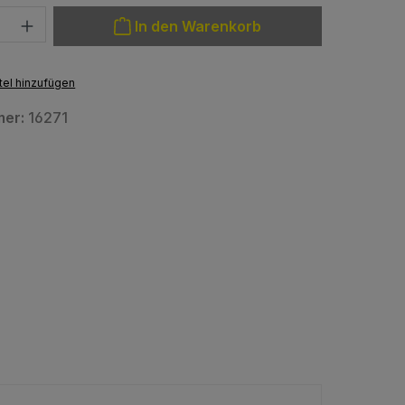
: Gib den gewünschten Wert ein oder benutze die Schaltfläche
In den Warenkorb
el hinzufügen
mer:
16271