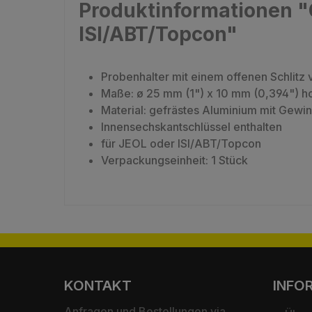
Produktinformationen "G
ISI/ABT/Topcon"
Probenhalter mit einem offenen Schlitz
Maße: ø 25 mm (1") x 10 mm (0,394") h
Material: gefrästes Aluminium mit Gewind
Innensechskantschlüssel enthalten
für JEOL oder ISI/ABT/Topcon
Verpackungseinheit: 1 Stück
KONTAKT
INFO
Anfragen und Bestellungen via