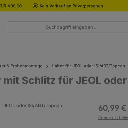
EUR 400,00
Kein Verkauf an Privatpersonen
pter & Probenmontage
Halter für JEOL oder ISI/ABT/Topcon
 mit Schlitz für JEOL ode
Regulärer Prei
60,99 €
Preise exkl. M