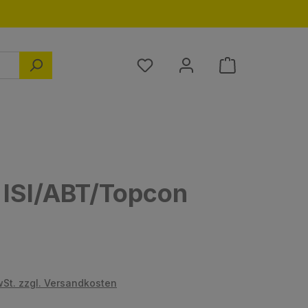
Du hast 0 Produkte auf dem M
r ISI/ABT/Topcon
s:
wSt. zzgl. Versandkosten