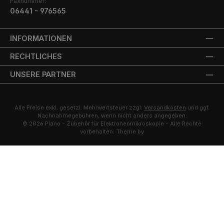
Faxnummer:
06441 - 976565
INFORMATIONEN
RECHTLICHES
UNSERE PARTNER
Alle Preise exkl. gesetzl. Mehrwertsteuer zzgl.
Versandkosten
und ggf.
Nachnahmegebühren, wenn nicht anders angegeben.
© 2026 Plano - Zubehör für Elektronenmikroskopie - Alle Rechte
vorbehalten. Theme by