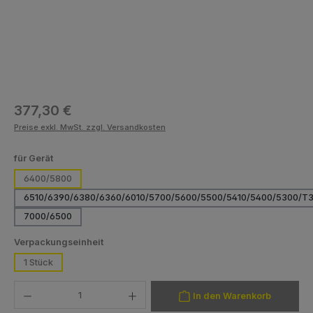
Regulärer Preis:
377,30 €
Preise exkl. MwSt. zzgl. Versandkosten
auswählen
für Gerät
6400/5800
6510/6390/6380/6360/6010/5700/5600/5500/5410/5400/5300/T
7000/6500
auswählen
Verpackungseinheit
1 Stück
Produkt Anzahl: Gib den gewünschten Wert ein oder benutze die Schaltfläch
In den Warenkorb