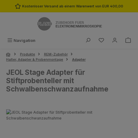
Zum Hauptinhalt springen
Kostenloser Versand ab einem Warenwert von EUR 400,00
Du hast 0 Produk
Navigation
Produkte
REM-Zubehör
Halter, Adapter & Probenmontage
Adapter
JEOL Stage Adapter für
Stiftprobenteller mit
Schwalbenschwanzaufnahme
Bildergalerie überspringen