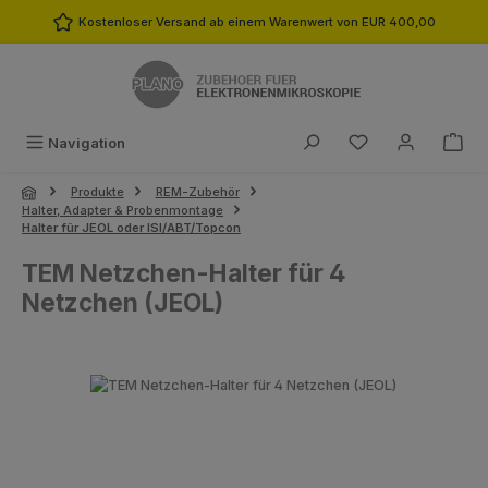
Zum Hauptinhalt springen
Kostenloser Versand ab einem Warenwert von EUR 400,00
Du hast 0 Produk
Navigation
Produkte
REM-Zubehör
Halter, Adapter & Probenmontage
Halter für JEOL oder ISI/ABT/Topcon
TEM Netzchen-Halter für 4
Netzchen (JEOL)
Bildergalerie überspringen