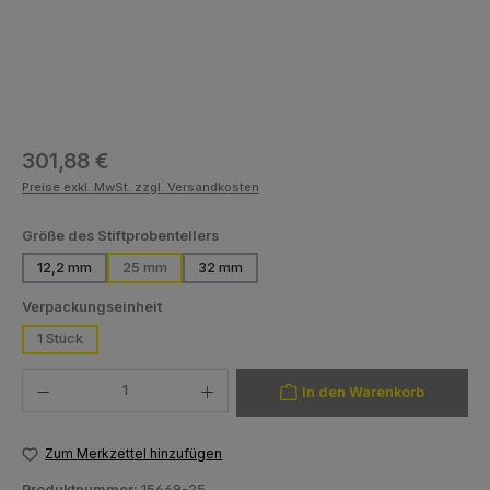
Regulärer Preis:
301,88 €
Preise exkl. MwSt. zzgl. Versandkosten
auswählen
Größe des Stiftprobentellers
12,2 mm
25 mm
32 mm
auswählen
Verpackungseinheit
1 Stück
Produkt Anzahl: Gib den gewünschten Wert ein oder benutze die Schaltfläch
In den Warenkorb
Zum Merkzettel hinzufügen
Produktnummer:
15469-25