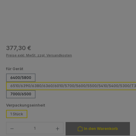
Regulärer Preis:
377,30 €
Preise exkl. MwSt. zzgl. Versandkosten
auswählen
für Gerät
6400/5800
6510/6390/6380/6360/6010/5700/5600/5500/5410/5400/5300/T
7000/6500
auswählen
Verpackungseinheit
1 Stück
Produkt Anzahl: Gib den gewünschten Wert ein oder benutze die Schaltfläch
In den Warenkorb