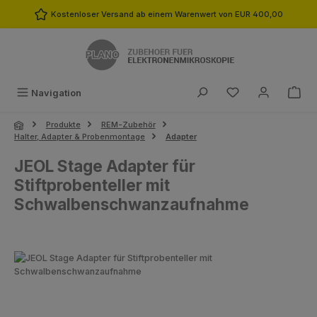
Zum Hauptinhalt springen
Kostenloser Versand ab einem Warenwert von EUR 400,00
Du hast 0 Produk
Navigation
Produkte
REM-Zubehör
Halter, Adapter & Probenmontage
Adapter
JEOL Stage Adapter für
Stiftprobenteller mit
Schwalbenschwanzaufnahme
Bildergalerie überspringen