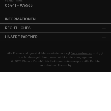
Faxnummer:
06441 - 976565
INFORMATIONEN
RECHTLICHES
UNSERE PARTNER
Alle Preise exkl. gesetzl. Mehrwertsteuer zzgl.
Versandkosten
und ggf.
Nachnahmegebühren, wenn nicht anders angegeben.
© 2026 Plano - Zubehör für Elektronenmikroskopie - Alle Rechte
vorbehalten. Theme by