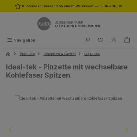
Zum Hauptinhalt springen
Kostenloser Versand ab einem Warenwert von EUR 400,00
Du hast 0 Produk
Navigation
Produkte
Pinzetten & Greifer
Ideal-tek
Ideal-tek - Pinzette mit wechselbare
Kohlefaser Spitzen
Bildergalerie überspringen