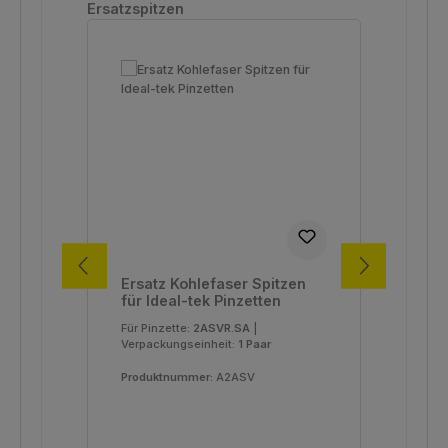
Produktgalerie überspringen
Ersatzspitzen
Ersatz Kohlefaser Spitzen
Ers
für Ideal-tek Pinzetten
für
Für Pinzette:
2ASVR.SA
|
Für 
Verpackungseinheit:
1 Paar
Ver
Produktnummer:
A2ASV
Pro