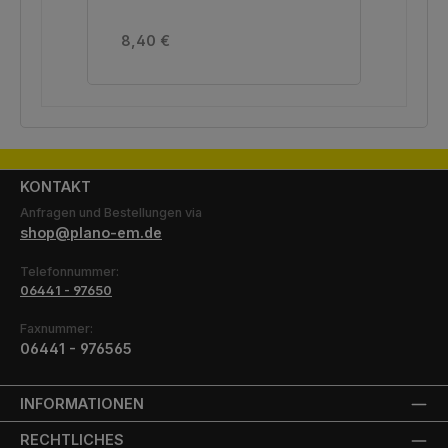
Regulärer Preis:
Reg
8,40 €
8,
KONTAKT
Anfragen und Bestellungen via
shop@plano-em.de
Telefonnummer:
06441 - 97650
Faxnummer:
06441 - 976565
INFORMATIONEN
RECHTLICHES