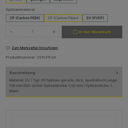
(Diese Option ist zurzeit nicht verfügbar.)
(Diese Option ist zurzeit nicht verfügbar.
auswählen
Spitzenmaterial
CP (Carbon PEEK)
CF (Carbon Fiber)
SV (PVDF)
Produkt Anzahl: Gib den gewünschten Wert ein oder benutze die Schaltfläch
In den Warenkorb
Zum Merkzettel hinzufügen
Produktnummer:
259CFR.SA
Beschreibung
Material: SV / Typ: 00 Spitzen: gerade, dick, quadratisch Länge:
130 mm ESD-sicher Spitzenbreite: 1,00 mm / Spitzendicke: 1…
Mehr