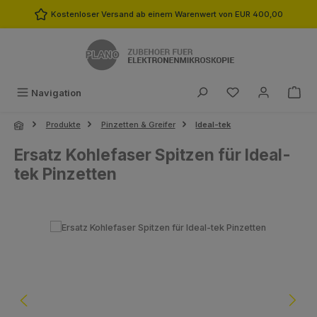
Zum Hauptinhalt springen
Kostenloser Versand ab einem Warenwert von EUR 400,00
Du hast 0 Produk
Navigation
Produkte
Pinzetten & Greifer
Ideal-tek
Ersatz Kohlefaser Spitzen für Ideal-
tek Pinzetten
Bildergalerie überspringen