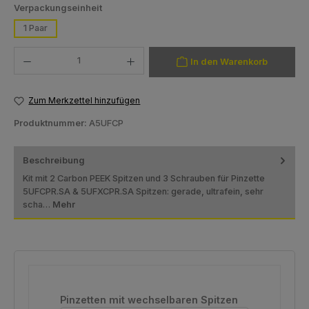
auswählen
Verpackungseinheit
1 Paar
Produkt Anzahl: Gib den gewünschten Wert ein oder benutze die Schaltfläch
In den Warenkorb
Zum Merkzettel hinzufügen
Produktnummer:
A5UFCP
Beschreibung
Kit mit 2 Carbon PEEK Spitzen und 3 Schrauben für Pinzette
5UFCPR.SA & 5UFXCPR.SA Spitzen: gerade, ultrafein, sehr
scha…
Mehr
Produktgalerie überspringen
Pinzetten mit wechselbaren Spitzen