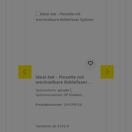
Ideal-tek - Pinzette mit
Ide
wechselbare Kohlefaser
we
Spitzen
Spi
Spitzenform:
gerade
|
Spi
Spitzenmaterial:
CP (Carbon
Spi
PEEK)
|
Typ:
249
|
Fibe
Verpackungseinheit:
1 Stück
Ver
Produktnummer:
249CPR.SA
Pro
Varianten ab
21,92 €
Var