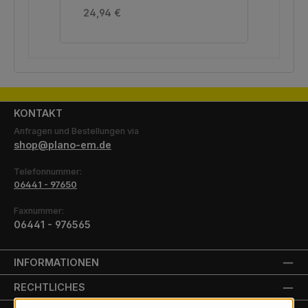
Regulärer Preis:
Reg
24,94 €
22,
KONTAKT
Anfragen und Bestellungen via
shop@plano-em.de
Telefonnummer:
06441 - 97650
Faxnummer:
06441 - 976565
INFORMATIONEN
RECHTLICHES