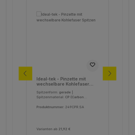
Ideal-tek - Pinzette mit
Ide
wechselbare Kohlefaser
we
Spitzen
Spi
Spitzenform:
gerade
|
Spi
Spitzenmaterial:
CP (Carbon
Spi
PEEK)
|
Typ:
249
|
Fibe
Verpackungseinheit:
1 Stück
Ver
Produktnummer:
249CPR.SA
Pro
Varianten ab
21,92 €
Var