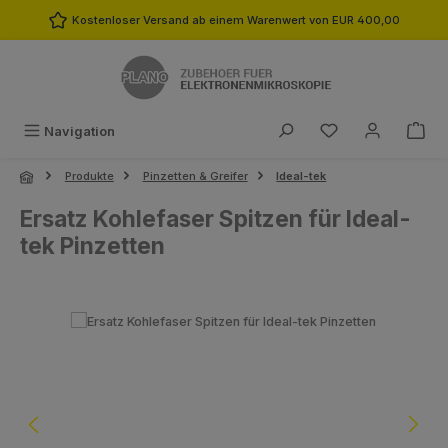
Zum Hauptinhalt springen
Kostenloser Versand ab einem Warenwert von EUR 400,00
Du hast 0 Produk
Navigation
Produkte
Pinzetten & Greifer
Ideal-tek
Ersatz Kohlefaser Spitzen für Ideal-
tek Pinzetten
Bildergalerie überspringen