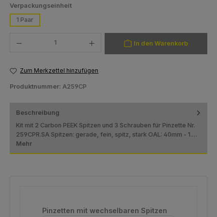
auswählen
Verpackungseinheit
1 Paar
Produkt Anzahl: Gib den gewünschten Wert ein oder benutze die Schaltfläch
In den Warenkorb
Zum Merkzettel hinzufügen
Produktnummer:
A259CP
Beschreibung
Kit mit 2 Carbon PEEK Spitzen und 3 Schrauben für Pinzette Nr.
259CPR.SA Spitzen: gerade, fein, spitz, stark OAL: 40mm - 1.…
Mehr
Produktgalerie überspringen
Pinzetten mit wechselbaren Spitzen