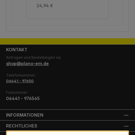
Regulärer Preis:
Reg
24,94 €
22,
KONTAKT
Anfragen und Bestellungen via
shop@plano-em.de
Telefonnummer:
06441 - 97650
Faxnummer:
06441 - 976565
INFORMATIONEN
RECHTLICHES