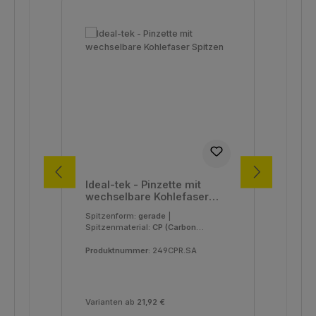
Ideal-tek - Pinzette mit
Ide
wechselbare Kohlefaser
we
Spitzen
Spi
Spitzenform:
gerade
|
Spi
Spitzenmaterial:
CP (Carbon
Spi
PEEK)
|
Typ:
249
|
Fibe
Verpackungseinheit:
1 Stück
Ver
Produktnummer:
249CPR.SA
Pro
Varianten ab
21,92 €
Var