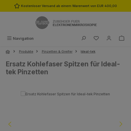
Zum Hauptinhalt springen
Kostenloser Versand ab einem Warenwert von EUR 400,00
Du hast 0 Produk
Navigation
Produkte
Pinzetten & Greifer
Ideal-tek
Ersatz Kohlefaser Spitzen für Ideal-
tek Pinzetten
Bildergalerie überspringen