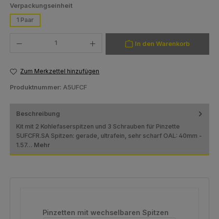
auswählen
Verpackungseinheit
1 Paar
Produkt Anzahl: Gib den gewünschten Wert ein oder benutze die Schaltfläch
In den Warenkorb
Zum Merkzettel hinzufügen
Produktnummer:
A5UFCF
Beschreibung
Kit mit 2 Kohlefaserspitzen und 3 Schrauben für Pinzette
5UFCFR.SA Spitzen: gerade, ultrafein, sehr scharf OAL: 40mm -
1.57…
Mehr
Produktgalerie überspringen
Pinzetten mit wechselbaren Spitzen