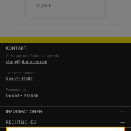
Regulärer Preis:
Reg
24,94 €
22,
KONTAKT
Anfragen und Bestellungen via
shop@plano-em.de
Telefonnummer:
06441 - 97650
Faxnummer:
06441 - 976565
INFORMATIONEN
RECHTLICHES