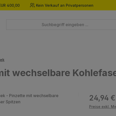
EUR 400,00
Kein Verkauf an Privatpersonen
tek
 mit wechselbare Kohlefas
Regulärer Prei
24,94 €
Preise exkl. M