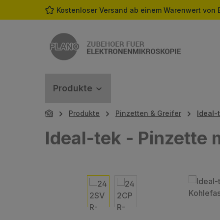
Kostenloser Versand ab einem Warenwert von 
m Hauptinhalt springen
Zur Suche springen
Zur Hauptnavigation springen
Produkte
Produkte
Pinzetten & Greifer
Ideal-
Ideal-tek - Pinzette
Bildergalerie überspringen