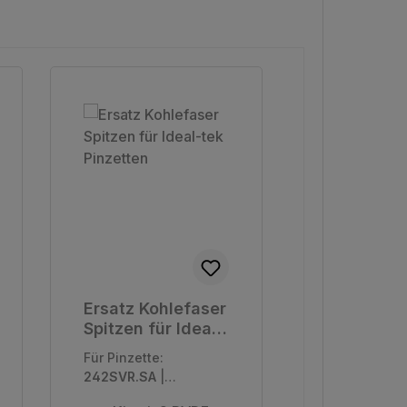
Ersatz Kohlefaser
Ersatz Ko
Spitzen für Ideal-
Spitzen fü
tek Pinzetten
tek Pinzet
Für Pinzette:
Für Pinzette:
242SVR.SA
|
259CPR.SA
|
Verpackungseinhei
Verpackungs