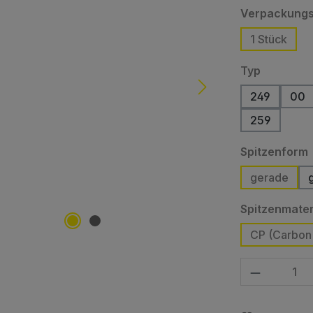
Verpackungs
1 Stück
auswähl
Typ
249
00
(Di
259
Spitzenform
gerade
Spitzenmater
CP (Carbon
Produkt Anzahl