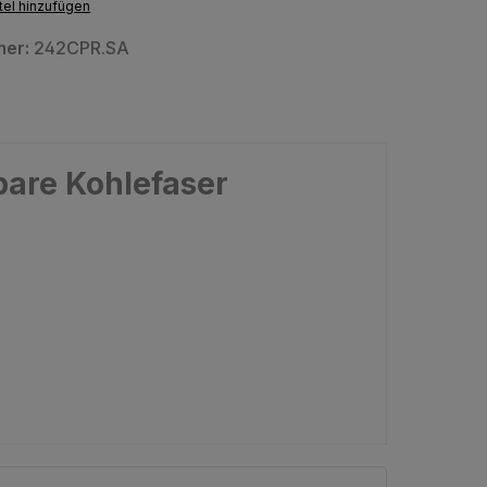
el hinzufügen
mer:
242CPR.SA
bare Kohlefaser