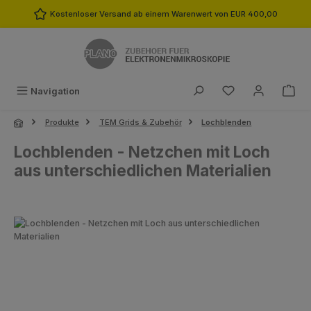
Zum Hauptinhalt springen
Kostenloser Versand ab einem Warenwert von EUR 400,00
Du hast 0 Produk
Navigation
Produkte
TEM Grids & Zubehör
Lochblenden
Lochblenden - Netzchen mit Loch
aus unterschiedlichen Materialien
Bildergalerie überspringen