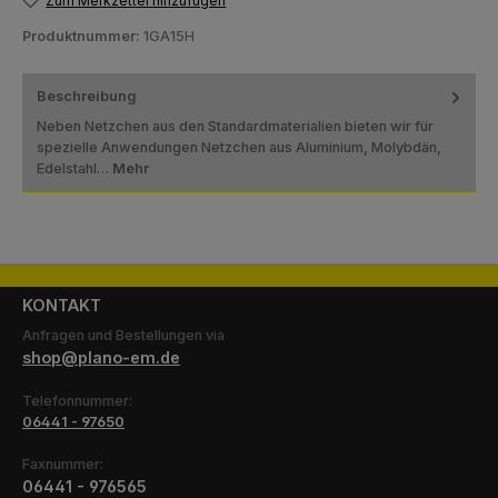
Zum Merkzettel hinzufügen
Produktnummer:
1GA15H
Beschreibung
Neben Netzchen aus den Standardmaterialien bieten wir für
spezielle Anwendungen Netzchen aus Aluminium, Molybdän,
Edelstahl…
Mehr
KONTAKT
Anfragen und Bestellungen via
shop@plano-em.de
Telefonnummer:
06441 - 97650
Faxnummer:
06441 - 976565