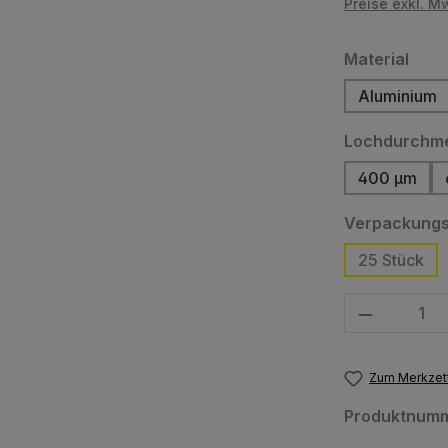
Preise exkl. M
ausw
Material
Aluminium
Lochdurchm
400 µm
(Diese Op
Verpackungs
25 Stück
Produkt Anzahl
Zum Merkzett
Produktnum