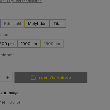
wSt. zzgl. Versandkosten
ählen
Edelstahl
Molybdän
Titan
auswählen
esser
600 µm
1000 µm
1500 µm
tion ist zurzeit nicht verfügbar.)
(Diese Option ist zurzeit nicht verfügbar.)
auswählen
einheit
: Gib den gewünschten Wert ein oder benutze die Schaltfläche
In den Warenkorb
el hinzufügen
mer:
1GS15H