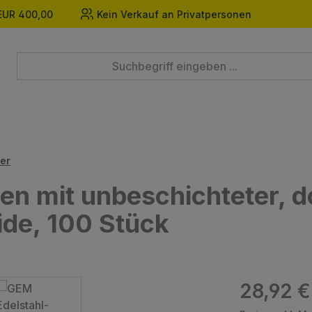
EUR 400,00
Kein Verkauf an Privatpersonen
er
en mit unbeschichteter, d
ide, 100 Stück
Regulärer Prei
28,92 €