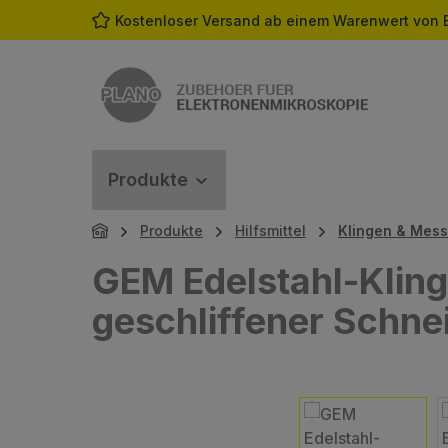
Kostenloser Versand ab einem Warenwert von 
m Hauptinhalt springen
Zur Suche springen
Zur Hauptnavigation springen
Produkte
Produkte
Hilfsmittel
Klingen & Mess
GEM Edelstahl-Kling
geschliffener Schne
Bildergalerie überspringen