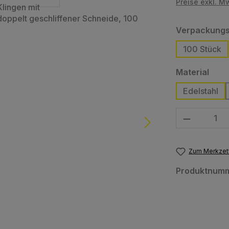
Preise exkl. M
Verpackungs
100 Stück
ausw
Material
Edelstahl
Produkt Anzahl
Zum Merkzett
Produktnum