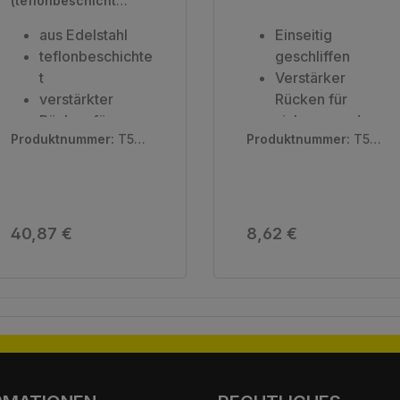
(teflonbeschichtet)
geschliffene
|
Einseitenklingen,
aus Edelstahl
Einseitig
Verpackungseinhei
100 Stück
teflonbeschichte
geschliffen
t:
100 Stück
t
Verstärker
verstärkter
Rücken für
Rücken für
sicheres und
Produktnummer:
T533
Produktnummer:
T501
sicheres und
bequemes
2
6
bequemes
Arbeiten
Arbeiten
Verpackungsein
Verpackungsein
heit: 100 Stück
heit: 100 Stück
Regulärer Preis:
Regulärer Preis:
40,87 €
8,62 €