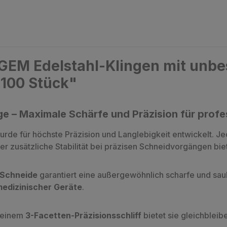
GEM Edelstahl-Klingen mit unbes
 100 Stück"
ge – Maximale Schärfe und Präzision für pro
rde für höchste Präzision und Langlebigkeit entwickelt. J
der zusätzliche Stabilität bei präzisen Schneidvorgängen biet
 Schneide
garantiert eine außergewöhnlich scharfe und saub
medizinischer Geräte
.
 einem
3-Facetten-Präzisionsschliff
bietet sie gleichbleib