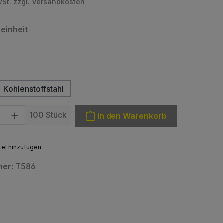
wSt. zzgl. Versandkosten
auswählen
einheit
ählen
Kohlenstoffstahl
: Gib den gewünschten Wert ein oder benutze die Schaltfläche
100 Stück
In den Warenkorb
el hinzufügen
mer:
T586