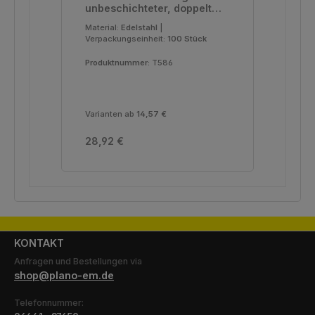
unbeschichteter, doppelt
Koh
geschliffener Schneide, 100
ges
Material:
Edelstahl
|
Mate
Stück
Verpackungseinheit:
100 Stück
Ver
Produktnummer:
T586
Pro
Varianten ab
14,57 €
Regulärer Preis:
Reg
28,92 €
14,
KONTAKT
Anfragen und Bestellungen via
shop@plano-em.de
Telefonnummer: