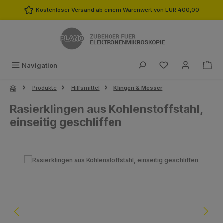
Zum Hauptinhalt springen
Kostenloser Versand ab einem Warenwert von EUR 400,00
Du hast 0 Produk
Navigation
Produkte
Hilfsmittel
Klingen & Messer
Rasierklingen aus Kohlenstoffstahl,
einseitig geschliffen
Bildergalerie überspringen