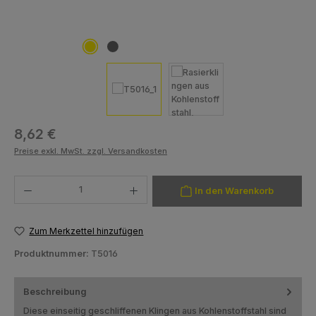
Regulärer Preis:
8,62 €
Preise exkl. MwSt. zzgl. Versandkosten
Produkt Anzahl: Gib den gewünschten Wert ein oder benutze die Schaltfläch
In den Warenkorb
Zum Merkzettel hinzufügen
Produktnummer:
T5016
Beschreibung
Diese einseitig geschliffenen Klingen aus Kohlenstoffstahl sind