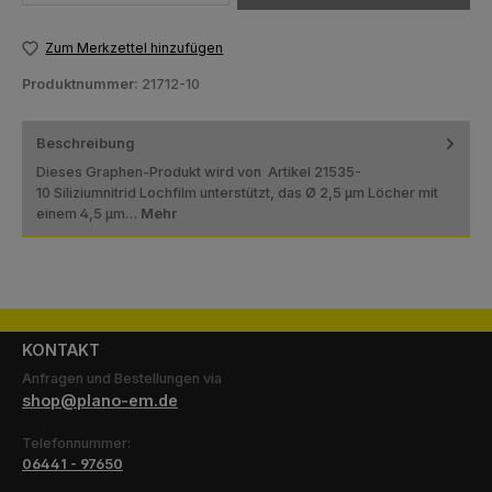
Zum Merkzettel hinzufügen
Produktnummer:
21712-10
Beschreibung
Dieses Graphen-Produkt wird von Artikel 21535-
10 Siliziumnitrid Lochfilm unterstützt, das Ø 2,5 µm Löcher mit
einem 4,5 µm…
Mehr
KONTAKT
Anfragen und Bestellungen via
shop@plano-em.de
Telefonnummer:
06441 - 97650