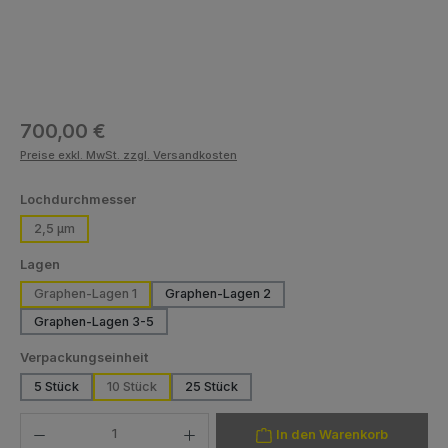
Regulärer Preis:
700,00 €
Preise exkl. MwSt. zzgl. Versandkosten
auswählen
Lochdurchmesser
2,5 µm
auswählen
Lagen
Graphen-Lagen 1
Graphen-Lagen 2
Graphen-Lagen 3-5
auswählen
Verpackungseinheit
5 Stück
10 Stück
25 Stück
Produkt Anzahl: Gib den gewünschten Wert ein oder benutze die Schaltfläch
In den Warenkorb