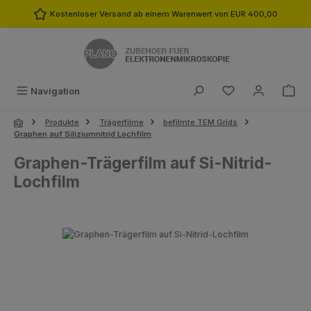
Zum Hauptinhalt springen
Kostenloser Versand ab einem Warenwert von EUR 400,00
Du hast 0 Produk
Navigation
Produkte
Trägerfilme
befilmte TEM Grids
Graphen auf Siliziumnitrid Lochfilm
Graphen-Trägerfilm auf Si-Nitrid-
Lochfilm
Bildergalerie überspringen