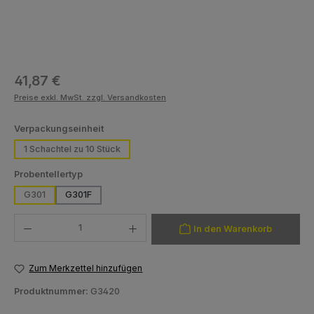
Regulärer Preis:
41,87 €
Preise exkl. MwSt. zzgl. Versandkosten
auswählen
Verpackungseinheit
1 Schachtel zu 10 Stück
auswählen
Probentellertyp
G301
G301F
Produkt Anzahl: Gib den gewünschten Wert ein oder benutze die Schaltfläch
In den Warenkorb
Zum Merkzettel hinzufügen
Produktnummer:
G3420