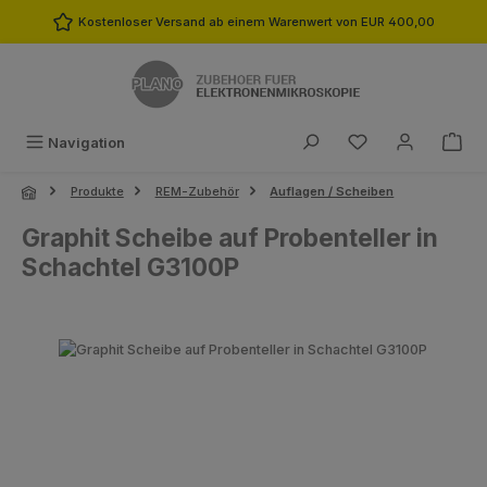
Zum Hauptinhalt springen
Kostenloser Versand ab einem Warenwert von EUR 400,00
Du hast 0 Produk
Navigation
Produkte
REM-Zubehör
Auflagen / Scheiben
Graphit Scheibe auf Probenteller in
Schachtel G3100P
Bildergalerie überspringen