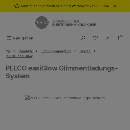
Zum Hauptinhalt springen
Kostenloser Versand ab einem Warenwert von EUR 400,00
Du hast 0 Produk
Navigation
Produkte
Probenpräparation
Geräte
PELCO easiGlow
PELCO easiGlow Glimmentladungs-
System
Bildergalerie überspringen