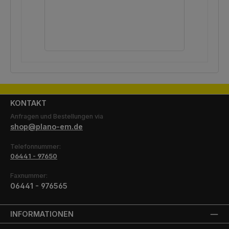
Reg
15,
KONTAKT
Anfragen und Bestellungen via
shop@plano-em.de
Telefonnummer:
06441 - 97650
Faxnummer:
06441 - 976565
INFORMATIONEN