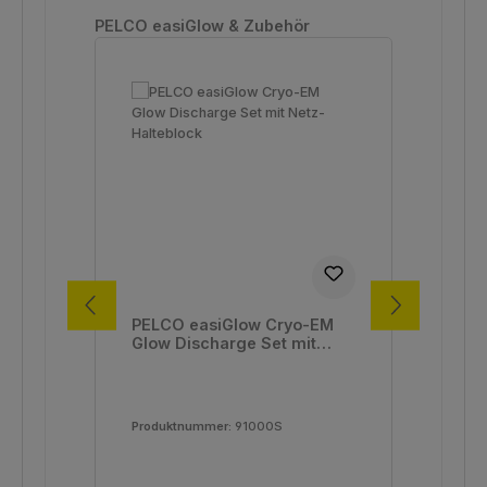
Produktgalerie überspringen
PELCO easiGlow & Zubehör
PELCO easiGlow Cryo-EM
Au
Glow Discharge Set mit
Sty
Netz-Halteblock
Nr.
Ver
Produktnummer:
91000S
Pro