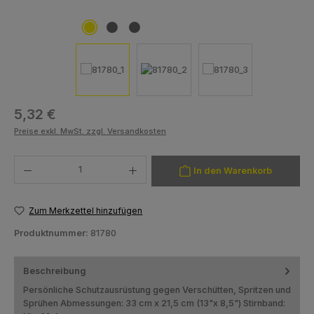
Regulärer Preis:
5,32 €
Preise exkl. MwSt. zzgl. Versandkosten
Produkt Anzahl: Gib den gewünschten Wert ein oder benutze die Schaltfläch
In den Warenkorb
Zum Merkzettel hinzufügen
Produktnummer:
81780
Beschreibung
Persönliche Schutzausrüstung gegen Verschütten, Spritzen und
Sprühen Abmessungen: 33 cm x 21,5 cm (13"x 8,5") Stirnband: