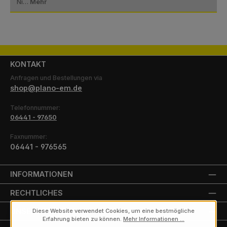
Ni…
Mehr
KONTAKT
Anfragen und Bestellungen via
shop@plano-em.de
Telefonnummer:
06441 - 97650
Faxnummer:
06441 - 976565
INFORMATIONEN
RECHTLICHES
UNSERE PARTNER
Diese Website verwendet Cookies, um eine bestmögliche
Erfahrung bieten zu können.
Mehr Informationen ...