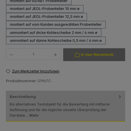
montiert auf ISI/ABT Probenteller
montiert auf JEOL-Probenteller 10 mm ø
montiert auf JEOL-Probenteller 12,5 mm ø
montiert auf vom Kunden ausgewählten Probenteller
(Diese Option ist zurzeit nicht verfügbar.)
unmontiert auf dicke Kohlescheibe 2 mm / 6 mm ø
unmontiert auf dünne Kohlescheibe 0,5 mm / 6 mm ø
Produkt Anzahl: Gib den gewünschten Wert ein oder benutze die Schaltfläch
In den Warenkorb
Zum Merkzettel hinzufügen
Produktnummer:
S1967C
Beschreibung
Ein alternatives Testobjekt für die Bewertung mit mittlerer
Auflösung und für die tägliche visuelle Überprüfung der
Gerätele…
Mehr