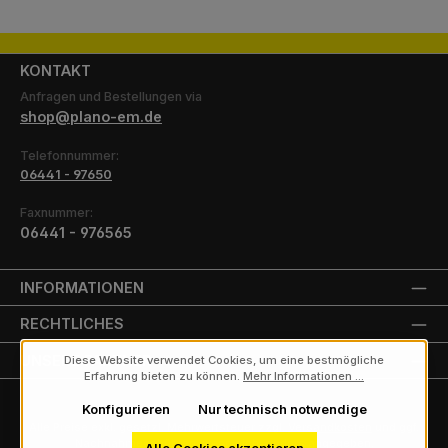
KONTAKT
Anfragen und Bestellungen via
shop@plano-em.de
Telefonnummer:
06441 - 97650
Faxnummer:
06441 - 976565
INFORMATIONEN
RECHTLICHES
UNSERE PARTNER
Diese Website verwendet Cookies, um eine bestmögliche
Erfahrung bieten zu können.
Mehr Informationen ...
Konfigurieren
Nur technisch notwendige
Alle Preise exkl. gesetzl. Mehrwertsteuer zzgl.
Versandkosten
und ggf.
Nachnahmegebühren, wenn nicht anders angegeben.