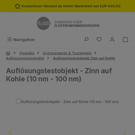
Zum Hauptinhalt springen
Kostenloser Versand ab einem Warenwert von EUR 400,00
Du hast 0 Produk
Navigation
Produkte
Eichstandards & Testobjekte
Auflösungstestobjekte
Auflösungstestobjekt Zinn auf Kohle
Auflösungstestobjekt - Zinn auf
Kohle (10 nm - 100 nm)
Bildergalerie überspringen