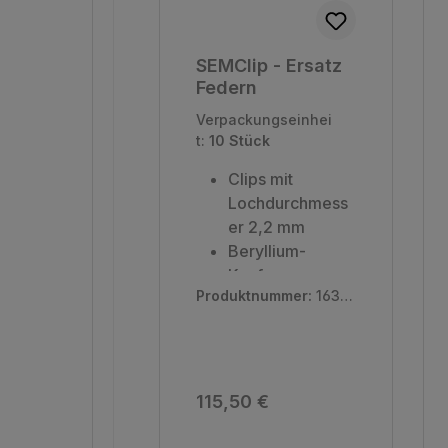
SEMClip - Ersatz
Federn
Verpackungseinhei
t:
10 Stück
Clips mit
Lochdurchmess
er 2,2 mm
Beryllium-
Kupfer-
Produktnummer:
1639
Legierung
9
Federqualität
Inhalt: 10 Stück
Regulärer Preis:
115,50 €