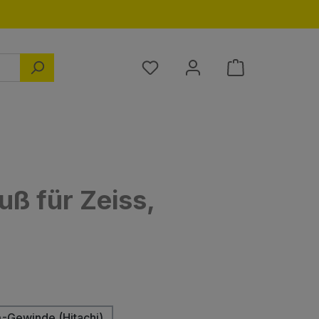
Du hast 0 Produkte auf dem M
uß für Zeiss,
swählen
-Gewinde (Hitachi)