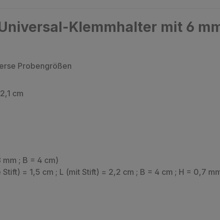
Universal-Klemmhalter mit 6 mm 
iverse Probengrößen
 2,1 cm
 mm ; B = 4 cm)
ft) = 1,5 cm ; L (mit Stift) = 2,2 cm ; B = 4 cm ; H = 0,7 m