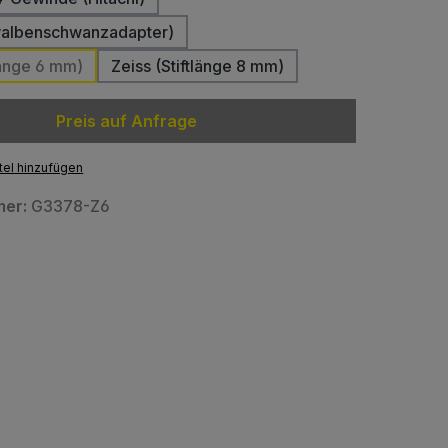
walbenschwanzadapter)
tlänge 6 mm)
Zeiss (Stiftlänge 8 mm)
Preis auf Anfrage
el hinzufügen
mer:
G3378-Z6