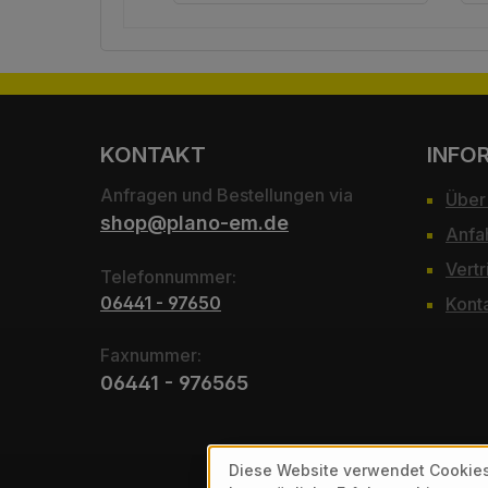
KONTAKT
INFO
Anfragen und Bestellungen via
Über
shop@plano-em.de
Anfa
Vertr
Telefonnummer:
06441 - 97650
Kont
Faxnummer:
06441 - 976565
Diese Website verwendet Cookies