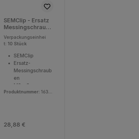
SEMClip - Ersatz
Messingschraube
n
Verpackungseinhei
t:
10 Stück
SEMClip
Ersatz-
Messingschraub
en
M2 x 3 mm
Produktnummer:
1639
Inhalt: 10
9-10
Schrauben
Regulärer Preis:
28,88 €