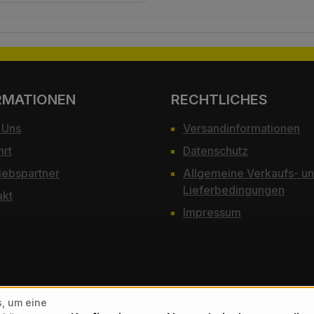
RMATIONEN
RECHTLICHES
 Uns
Versandinformationen
hrt
Datenschutz
iebspartner
Allgemeine Verkaufs- u
Lieferbedingungen
akt
Impressum
, um eine