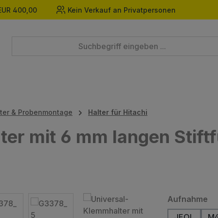
EUR 400,00
Kein Verkauf an Privatpersonen
pter & Probenmontage
Halter für Hitachi
er mit 6 mm langen Stiftf
au
Aufnahme
JEOL
M4