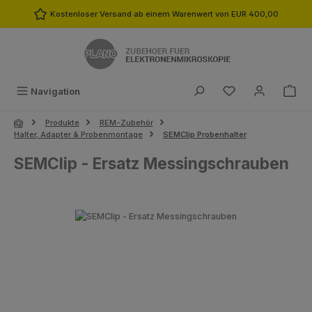
Zum Hauptinhalt springen
Kostenloser Versand ab einem Warenwert von EUR 400,00
Du hast 0 Produk
Navigation
Produkte
REM-Zubehör
Halter, Adapter & Probenmontage
SEMClip Probenhalter
SEMClip - Ersatz Messingschrauben
Bildergalerie überspringen