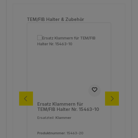
Produktgalerie überspringen
TEM/FIB Halter & Zubehör
Ersatz Klammern für
TE
TEM/FIB Halter Nr. 15463-10
mit
Ersatzteil:
Klammer
Produktnummer:
15463-20
Pro