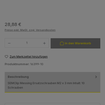
Regulärer Preis:
28,88 €
Preise exkl. MwSt. zzgl. Versandkosten
Produkt Anzahl: Gib den gewünschten Wert ein oder benutze die Schaltfläch
In den Warenkorb
Zum Merkzettel hinzufügen
Produktnummer:
16399-10
Beschreibung
SEMClip Messing Ersatzschrauben M2 x 3 mm Inhalt: 10
Schrauben