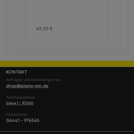
Regulärer Preis:
Reg
69,30 €
161
KONTAKT
Anfragen und Bestellungen via
shop@plano-em.de
Telefonnummer:
06441 - 97650
Faxnummer:
06441 - 976565