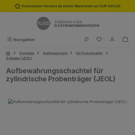
Zum Hauptinhalt springen
Kostenloser Versand ab einem Warenwert von EUR 400,00
Du hast 0 Produk
Navigation
Produkte
Aufbewahrung
für Probenhalter
Zylinder (JEOL)
Aufbewahrungsschachtel für
zylindrische Probenträger (JEOL)
Bildergalerie überspringen