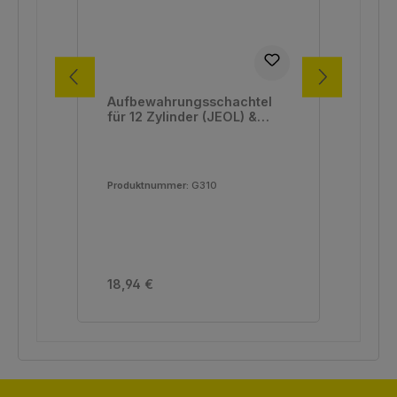
Aufbewahrungsschachtel
Au
für 12 Zylinder (JEOL) &
für
Stiftprobenteller (Zeiss)
14 
Produktnummer:
G310
Pro
Regulärer Preis:
Reg
18,94 €
25,