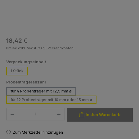
Regulärer Preis:
18,42 €
Preise exkl. MwSt. zzgl. Versandkosten
auswählen
Verpackungseinheit
1 Stück
auswählen
Probenträgeranzahl
für 4 Probenträger mit 12,5 mm ø
für 12 Probenträger mit 10 mm oder 15 mm ø
Produkt Anzahl: Gib den gewünschten Wert ein oder benutze die Schaltfläch
In den Warenkorb
Zum Merkzettel hinzufügen