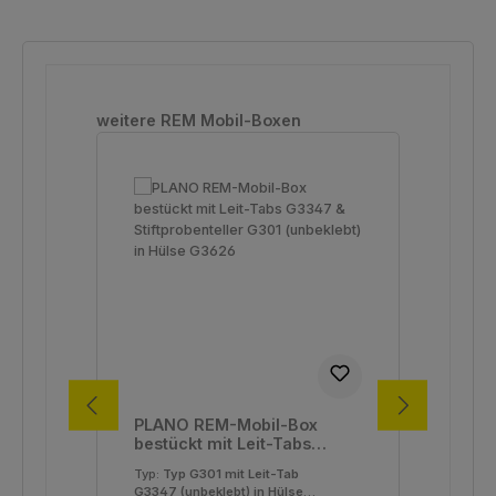
Produktgalerie überspringen
weitere REM Mobil-Boxen
PLANO REM-Mobil-Box
PL
bestückt mit Leit-Tabs
bes
G3347 & Stiftprobenteller
G33
Typ:
Typ G301 mit Leit-Tab
Typ
G301 (unbeklebt) in Hülse
G30
G3347 (unbeklebt) in Hülse
G33