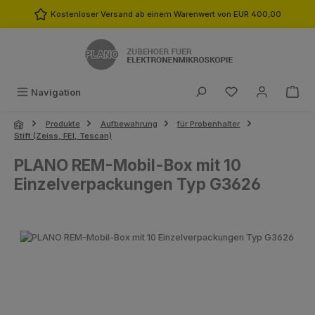
Zum Hauptinhalt springen
Kostenloser Versand ab einem Warenwert von EUR 400,00
Du hast 0 Produk
Navigation
Produkte
Aufbewahrung
für Probenhalter
Stift (Zeiss, FEI, Tescan)
PLANO REM-Mobil-Box mit 10
Einzelverpackungen Typ G3626
Bildergalerie überspringen