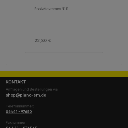
G3626
G3
G3626
G36
Produktnummer:
N111
Pro
Var
Regulärer Preis:
Reg
22,80 €
27
KONTAKT
Anfragen und Bestellungen via
shop@plano-em.de
Telefonnummer:
06441 - 97650
Faxnummer: