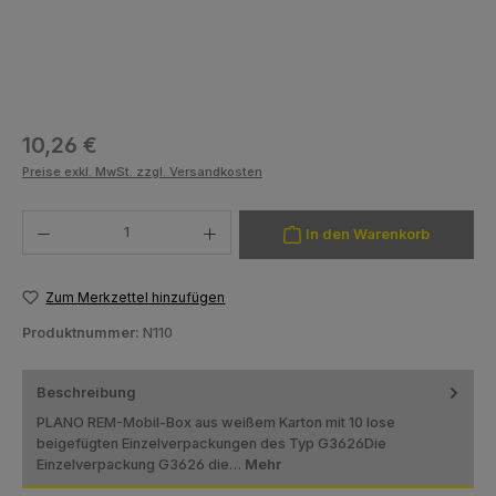
Regulärer Preis:
10,26 €
Preise exkl. MwSt. zzgl. Versandkosten
Produkt Anzahl: Gib den gewünschten Wert ein oder benutze die Schaltfläch
In den Warenkorb
Zum Merkzettel hinzufügen
Produktnummer:
N110
Beschreibung
PLANO REM-Mobil-Box aus weißem Karton mit 10 lose
beigefügten Einzelverpackungen des Typ G3626Die
Einzelverpackung G3626 die…
Mehr