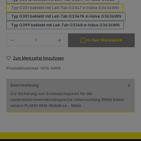
Typ G301 beklebt mit Leit-Tab G3347 in Hülse G3636WN
Typ G301 beklebt mit Leit-Tab G3347A in Hülse G3636WN
Typ G399 beklebt mit Leit-Tab G3348 in Hülse G3636WN
Produkt Anzahl: Gib den gewünschten Wert ein oder benutze die Schaltfläch
In den Warenkorb
Zum Merkzettel hinzufügen
Produktnummer:
N114-NWN
Beschreibung
Zur Sicherung von Schmauchspuren für die
rasterelektronenmikroskopische Untersuchung (REM) bietet
unsere PLANO REM-Mobilbox…
Mehr