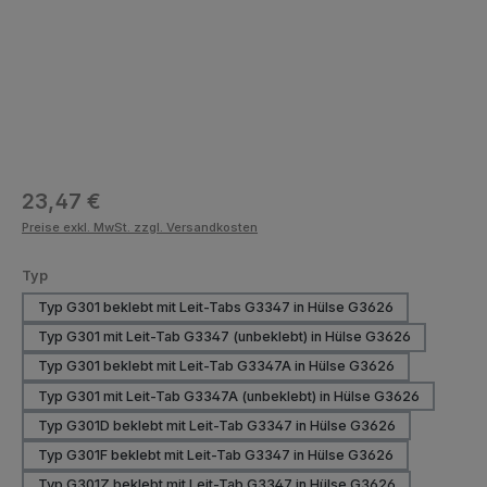
Regulärer Preis:
23,47 €
Preise exkl. MwSt. zzgl. Versandkosten
auswählen
Typ
Typ G301 beklebt mit Leit-Tabs G3347 in Hülse G3626
Typ G301 mit Leit-Tab G3347 (unbeklebt) in Hülse G3626
Typ G301 beklebt mit Leit-Tab G3347A in Hülse G3626
Typ G301 mit Leit-Tab G3347A (unbeklebt) in Hülse G3626
Typ G301D beklebt mit Leit-Tab G3347 in Hülse G3626
Typ G301F beklebt mit Leit-Tab G3347 in Hülse G3626
Typ G301Z beklebt mit Leit-Tab G3347 in Hülse G3626