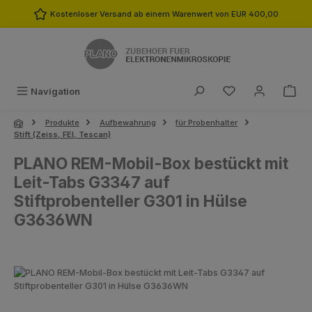
Zum Hauptinhalt springen
Kostenloser Versand ab einem Warenwert von EUR 400,00
Du hast 0 Produk
Navigation
Produkte
Aufbewahrung
für Probenhalter
Stift (Zeiss, FEI, Tescan)
PLANO REM-Mobil-Box bestückt mit
Leit-Tabs G3347 auf
Stiftprobenteller G301 in Hülse
G3636WN
Bildergalerie überspringen