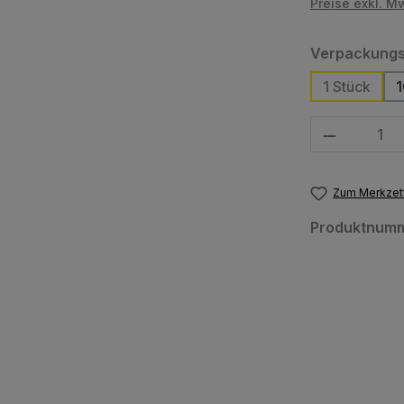
Preise exkl. M
Verpackungs
1 Stück
1
Produkt Anzahl
Zum Merkzett
Produktnum