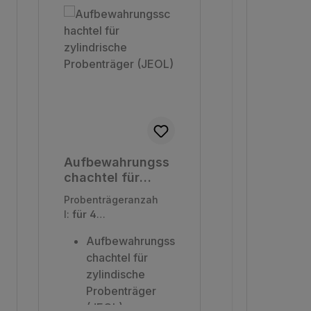
Aufbewahrungss
chachtel für
zylindrische
Probenträgeranzah
Probenträger
l:
für 4
(JEOL)
Probenträger mit
Aufbewahrungss
12,5 mm ø
|
chachtel für
Verpackungseinhei
t:
1 Stück
zylindische
Probenträger
(JEOL)