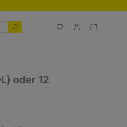
Du hast 0 Produkte auf dem M
L) oder 12
s: