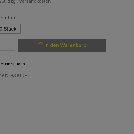
wSt. zzgl. Versandkosten
auswählen
einheit
0 Stück
: Gib den gewünschten Wert ein oder benutze die Schaltfläche
In den Warenkorb
el hinzufügen
mer:
G3100P-1