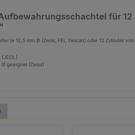
Aufbewahrungsschachtel für 12 Z
"
ller je 12,5 mm Ø (Zeiss, FEI, Tescan) oder 12 Zylinder vo
Ø (JEOL)
m Ø geeignet (Zeiss)
r