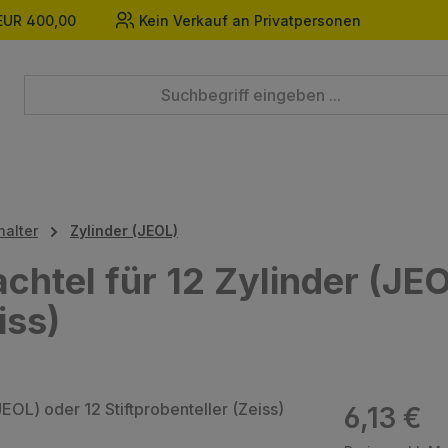
EUR 400,00
Kein Verkauf an Privatpersonen
halter
Zylinder (JEOL)
tel für 12 Zylinder (JEO
iss)
Regulärer Prei
6,13 €