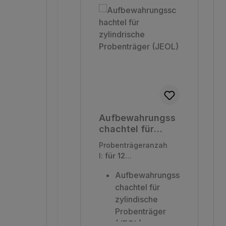
Aufbewahrungss
chachtel für
zylindrische
Probenträgeranzah
Probenträger
l:
für 12
(JEOL)
Probenträger mit
Aufbewahrungss
10 mm oder 15 mm
chachtel für
ø
|
Verpackungseinhei
zylindische
t:
1 Stück
Probenträger
(JEOL)