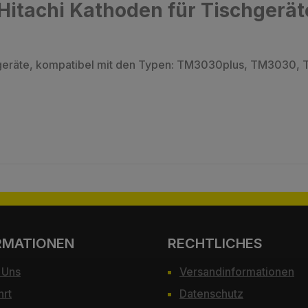
Hitachi Kathoden für Tischgerät
ischgeräte, kompatibel mit den Typen: TM3030plus, TM30
RMATIONEN
RECHTLICHES
 Uns
Versandinformationen
hrt
Datenschutz